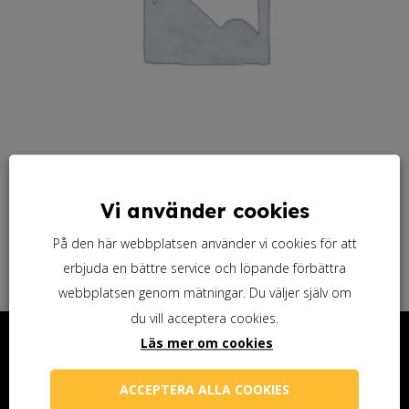
Linoljefärg specialkulör (länk)
Vi använder cookies
På den här webbplatsen använder vi cookies för att
erbjuda en bättre service och löpande förbättra
webbplatsen genom mätningar. Du väljer själv om
du vill acceptera cookies.
Kontakta oss
Läs mer om cookies
Ottosson Färgmakeri AB
ACCEPTERA ALLA COOKIES