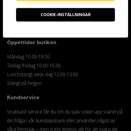
Kontoristgatan 10
247 70 Genarp
COOKIE-INSTÄLLNINGAR
Telefon (butiken): 040-48 25 74
info@ottossonfarg.com
Öppettider butiken
Måndag 10.00-18.00
Tisdag-fredag 10.00-16.00
Lunchstängt varje dag 12.00-13.00
Stängt på helgen
Kundservice
Snabbast service får du om du själv söker upp svaret på
din fråga i vår kunskapsbank eller använder något av
våra formulär – men vi gör givetvis allt för att svara dig