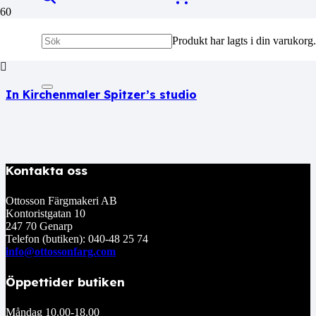
References old
Produkt
har lagts i din varukorg.
In Kirchenmaler Spitzer’s studio
Kontakta oss
Ottosson Färgmakeri AB
Kontoristgatan 10
247 70 Genarp
Telefon (butiken): 040-48 25 74
info@ottossonfarg.com
Öppettider butiken
Måndag 10.00-18.00