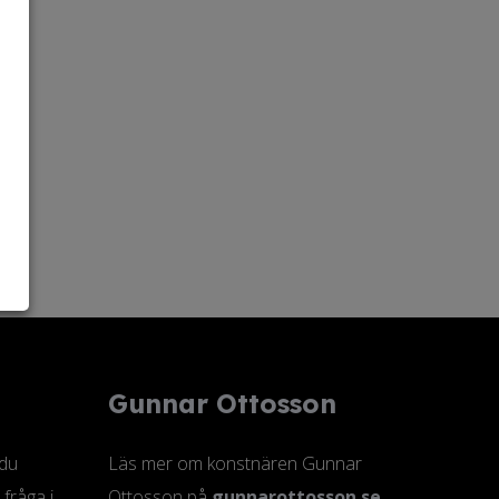
Gunnar Ottosson
 du
Läs mer om konstnären Gunnar
 fråga i
Ottosson på
gunnarottosson.se