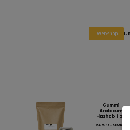
Webshop
Om
Gummi
Arabicum
Hashab i bit
Pr
136,25
kr
–
515,00
kr