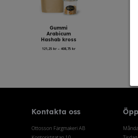
13
ti
51
Gummi
Arabicum
Hashab kross
Prisintervall:
121,25
kr
–
408,75
kr
121,25 kr
till
408,75 kr
Kontakta oss
Öpp
Ottosson Färgmakeri AB
Måndag
Kontoristgatan 10
Tisdag