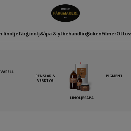
 linoljefärg
Linolja
Såpa & ytbehandling
Boken
Filmer
Ottos
KVARELL
PENSLAR &
PIGMENT
VERKTYG
LINOLJESÅPA