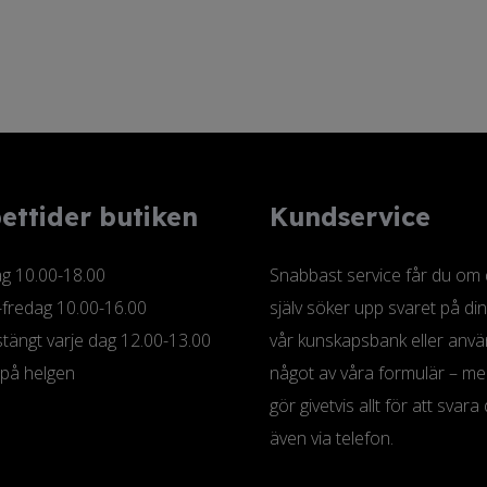
ettider butiken
Kundservice
 10.00-18.00
Snabbast service får du om
-fredag 10.00-16.00
själv söker upp svaret på din
tängt varje dag 12.00-13.00
vår kunskapsbank eller anv
 på helgen
något av våra formulär – me
gör givetvis allt för att svara 
även via telefon.