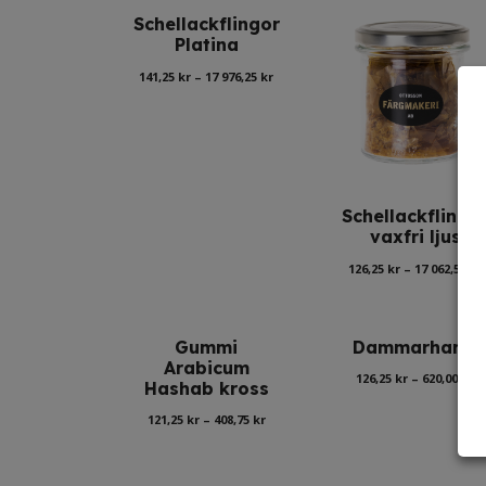
Schellackflingor
Platina
Prisintervall:
141,25
kr
–
17 976,25
kr
141,25 kr
till
17
976,25 kr
Schellackflingo
vaxfri ljus
126,25
kr
–
17 062,50
kr
Gummi
Dammarharts
Arabicum
Pr
126,25
kr
–
620,00
kr
Hashab kross
12
Prisintervall:
121,25
kr
–
408,75
kr
ti
121,25 kr
62
till