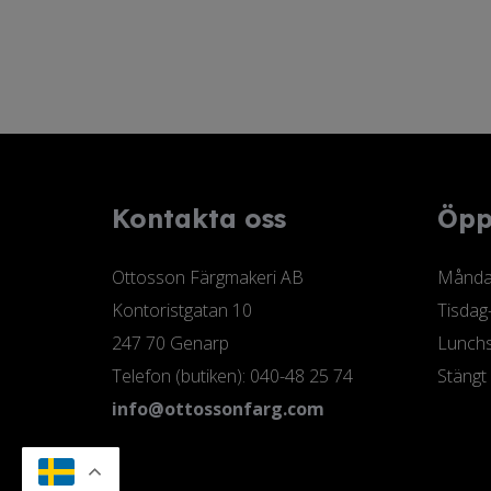
408,75 kr
Kontakta oss
Öpp
Ottosson Färgmakeri AB
Måndag
Kontoristgatan 10
Tisdag
247 70 Genarp
Lunchs
Telefon (butiken): 040-48 25 74
Stängt
info@ottossonfarg.com