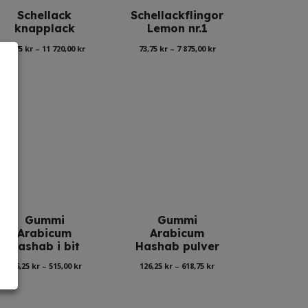
Schellack
Schellackflingor
knapplack
Lemon nr.1
l:
Prisintervall:
Prisintervall:
88,75
kr
–
11 720,00
kr
73,75
kr
–
7 875,00
kr
88,75 kr
73,75 kr
till
till
11
7
720,00 kr
875,00 kr
Gummi
Gummi
Arabicum
Arabicum
Hashab i bit
Hashab pulver
Prisintervall:
Prisintervall:
136,25
kr
–
515,00
kr
126,25
kr
–
618,75
kr
136,25 kr
126,25 kr
till
till