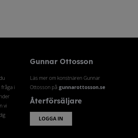
515,00 kr
618,75 kr
Gunnar Ottosson
 du
Läs mer om konstnären Gunnar
 fråga i
Ottosson på
gunnarottosson.se
änder
Återförsäljare
n vi
dig
LOGGA IN