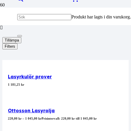
Lasyr
Produkt
har lagts i din varukorg.
Tillämpa
Filters
Lasyrkulör prover
1 181,25
kr
Ottosson Lasyrolja
220,00
kr
–
1 045,00
kr
Prisintervall: 220,00 kr till 1 045,00 kr