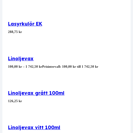
Lasyrkulör EK
288,75
kr
Linoljevax
100,00
kr
–
1 742,50
kr
Prisintervall: 100,00 kr till 1 742,50 kr
Linoljevax grått 100ml
126,25
kr
Linoljevax vitt 100ml