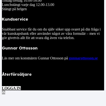
Tisdag-fredag 10.00-16.00
Lunchstängt varje dag 12.00-13.00
Stängt på helgen
Kundservice
Snabbast service får du om du själv söker upp svaret på din fråga i
vår kunskapsbank eller använder något av våra formulär – men vi
gör givetvis allt för att svara dig även via telefon.
Gunnar Ottosson
Läs mer om konstnären Gunnar Ottosson på
gunnarottosson.se
Återförsäljare
LOGGA IN