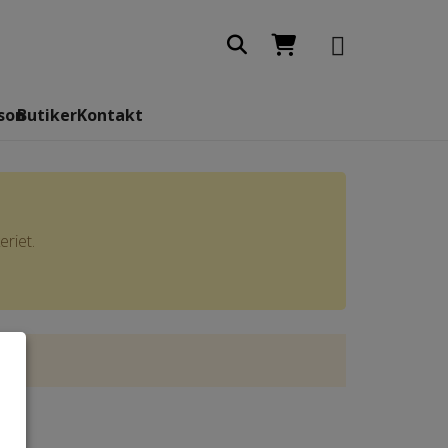
son
Butiker
Kontakt
riet.