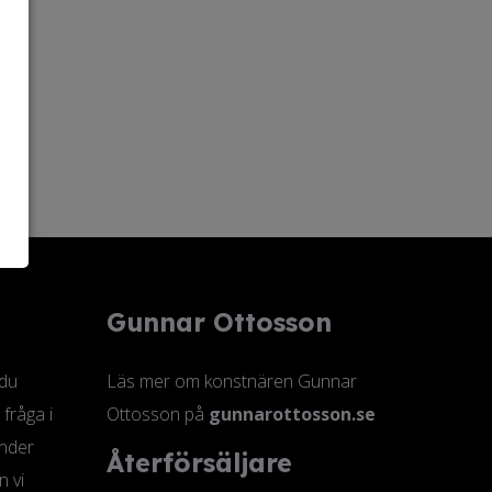
Gunnar Ottosson
 du
Läs mer om konstnären Gunnar
 fråga i
Ottosson på
gunnarottosson.se
änder
Återförsäljare
n vi