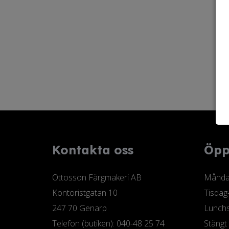
Kontakta oss
Öpp
Ottosson Färgmakeri AB
Måndag
Kontoristgatan 10
Tisdag
247 70 Genarp
Lunchs
Telefon (butiken): 040-48 25 74
Stängt