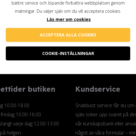
bättre service och löpande förbättra webbplatsen genom
mätningar. Du väljer själv om du vill acceptera cookies.
Läs mer om cookies
ACCEPTERA ALLA COOKIES
COOKIE-INSTÄLLNINGAR
ettider butiken
Kundservice
 10.00-18.00
Snabbast service får du om
-fredag 10.00-16.00
själv söker upp svaret på din
tängt varje dag 12.00-13.00
vår kunskapsbank eller anv
 på helgen
något av våra formulär – me