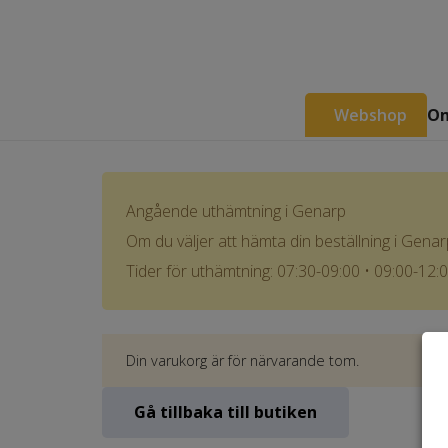
Webshop
Om
Angående uthämtning i Genarp
Om du väljer att hämta din beställning i Gena
Tider för uthämtning: 07:30-09:00 • 09:00-12:
Din varukorg är för närvarande tom.
Gå tillbaka till butiken