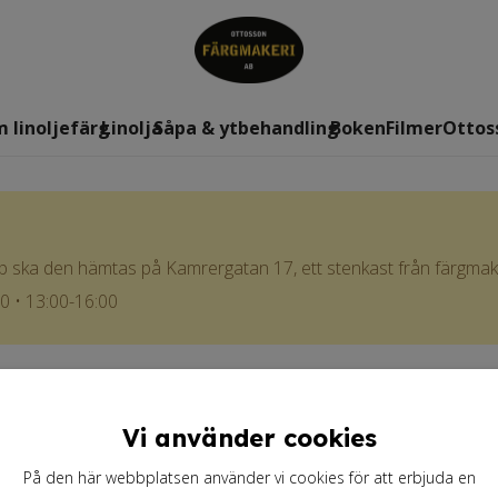
 linoljefärg
Linolja
Såpa & ytbehandling
Boken
Filmer
Ottos
rp ska den hämtas på Kamrergatan 17, ett stenkast från färgmake
00 • 13:00-16:00
Vi använder cookies
På den här webbplatsen använder vi cookies för att erbjuda en