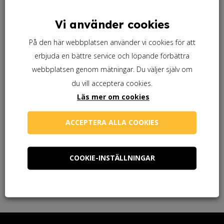
Vi använder cookies
På den här webbplatsen använder vi cookies för att
erbjuda en bättre service och löpande förbättra
webbplatsen genom mätningar. Du väljer själv om
du vill acceptera cookies.
Läs mer om cookies
ACCEPTERA ALLA COOKIES
Balsamterpentin
Prisintervall:
103,75
kr
–
381,25
kr
COOKIE-INSTÄLLNINGAR
103,75 kr
till
381,25 kr