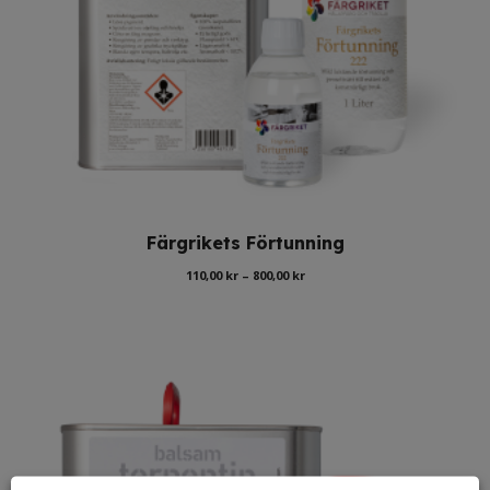
Färgrikets Förtunning
Prisintervall:
110,00
kr
–
800,00
kr
110,00 kr
till
800,00 kr