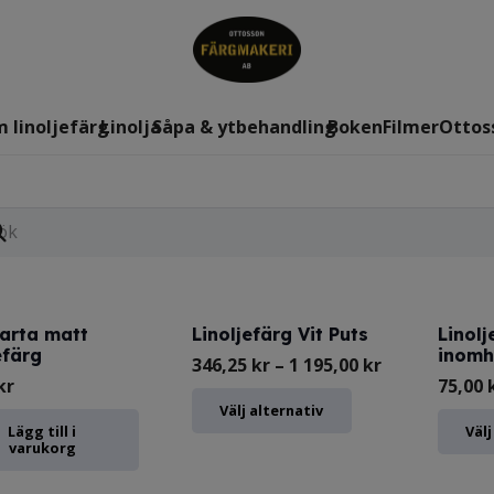
 linoljefärg
Linolja
Såpa & ytbehandling
Boken
Filmer
Ottos
arta matt
Linoljefärg Vit Puts
Linolj
efärg
inomh
Prisintervall:
346,25
kr
–
1 195,00
kr
kr
75,00
346,25 kr
Den
Välj alternativ
till
Lägg till i
Välj
här
varukorg
1
produkten