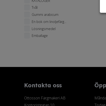
KATALOGER
Tvål
Gummi arabicum
En bok om linoljefärg...
Lösningsmedel
Emballage
Kontakta oss
Öpp
Ottosson Färgmakeri AB
Måndag
Kontoristgatan 10
Tisdag