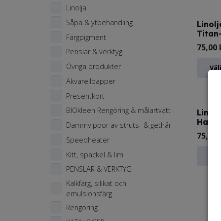
Linolja
Såpa & ytbehandling
Linolj
Titan
Färgpigment
75,00
Penslar & verktyg
Övriga produkter
Väl
Akvarellpapper
Presentkort
BIOkleen Rengöring & målartvätt
Linol
Hasti
Dammvippor av struts- & gethår
75,00
Speedheater
Kitt, spackel & lim
Väl
PENSLAR & VERKTYG
Kalkfärg, silikat och
emulsionsfärg
Rengöring