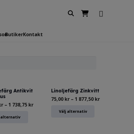
son
Butiker
Kontakt
efärg Antikvit
Linoljefärg Zinkvitt
us
Prisintervall:
75,00
kr
–
1 877,50
kr
Prisintervall:
kr
–
1 738,75
kr
75,00 kr
Den
Välj alternativ
75,00 kr
Den
till
 alternativ
här
till
här
1
produkten
1
produkten