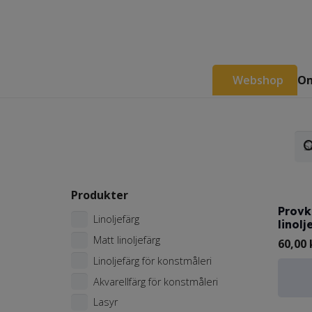
Webshop
Om
Produkter
Provk
Linoljefärg
linolj
Matt linoljefärg
60,00
Linoljefärg för konstmåleri
Akvarellfärg för konstmåleri
Lasyr