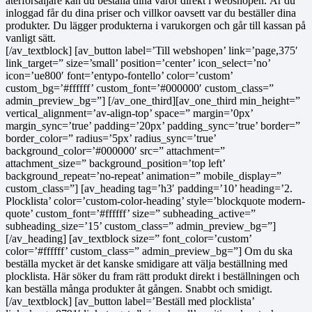
återförsäljare kan du beställa dina varor direkt i webshopen. Är du
inloggad får du dina priser och villkor oavsett var du beställer dina
produkter. Du lägger produkterna i varukorgen och går till kassan på
vanligt sätt.
[/av_textblock] [av_button label=’Till webshopen’ link=’page,375′
link_target=” size=’small’ position=’center’ icon_select=’no’
icon=’ue800′ font=’entypo-fontello’ color=’custom’
custom_bg=’#ffffff’ custom_font=’#000000′ custom_class=”
admin_preview_bg=”] [/av_one_third][av_one_third min_height=”
vertical_alignment=’av-align-top’ space=” margin=’0px’
margin_sync=’true’ padding=’20px’ padding_sync=’true’ border=”
border_color=” radius=’5px’ radius_sync=’true’
background_color=’#000000′ src=” attachment=”
attachment_size=” background_position=’top left’
background_repeat=’no-repeat’ animation=” mobile_display=”
custom_class=”] [av_heading tag=’h3′ padding=’10’ heading=’2.
Plocklista’ color=’custom-color-heading’ style=’blockquote modern-
quote’ custom_font=’#ffffff’ size=” subheading_active=”
subheading_size=’15’ custom_class=” admin_preview_bg=”]
[/av_heading] [av_textblock size=” font_color=’custom’
color=’#ffffff’ custom_class=” admin_preview_bg=”] Om du ska
beställa mycket är det kanske smidigare att välja beställning med
plocklista. Här söker du fram rätt produkt direkt i beställningen och
kan beställa många produkter åt gången. Snabbt och smidigt.
[/av_textblock] [av_button label=’Beställ med plocklista’