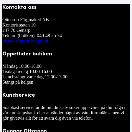
Kontakta oss
Ottosson Färgmakeri AB
Kontoristgatan 10
247 70 Genarp
Telefon (butiken): 040-48 25 74
info@ottossonfarg.com
Öppettider butiken
Måndag 10.00-18.00
Tisdag-fredag 10.00-16.00
Lunchstängt varje dag 12.00-13.00
Stängt på helgen
Kundservice
Snabbast service får du om du själv söker upp svaret på din fråga i
vår kunskapsbank eller använder något av våra formulär – men vi
gör givetvis allt för att svara dig även via telefon.
Gunnar Ottosson