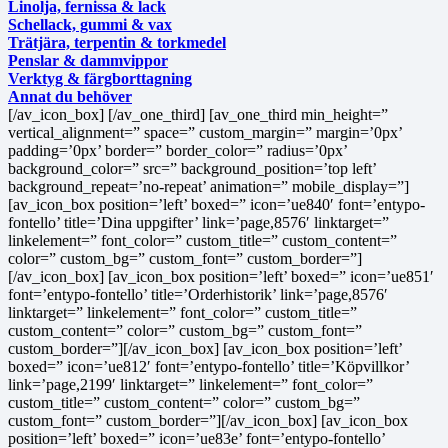
Linolja, fernissa & lack
Schellack, gummi & vax
Trätjära, terpentin & torkmedel
Penslar & dammvippor
Verktyg & färgborttagning
Annat du behöver
[/av_icon_box] [/av_one_third] [av_one_third min_height=”
vertical_alignment=” space=” custom_margin=” margin=’0px’
padding=’0px’ border=” border_color=” radius=’0px’
background_color=” src=” background_position=’top left’
background_repeat=’no-repeat’ animation=” mobile_display=”]
[av_icon_box position=’left’ boxed=” icon=’ue840′ font=’entypo-
fontello’ title=’Dina uppgifter’ link=’page,8576′ linktarget=”
linkelement=” font_color=” custom_title=” custom_content=”
color=” custom_bg=” custom_font=” custom_border=”]
[/av_icon_box] [av_icon_box position=’left’ boxed=” icon=’ue851′
font=’entypo-fontello’ title=’Orderhistorik’ link=’page,8576′
linktarget=” linkelement=” font_color=” custom_title=”
custom_content=” color=” custom_bg=” custom_font=”
custom_border=”][/av_icon_box] [av_icon_box position=’left’
boxed=” icon=’ue812′ font=’entypo-fontello’ title=’Köpvillkor’
link=’page,2199′ linktarget=” linkelement=” font_color=”
custom_title=” custom_content=” color=” custom_bg=”
custom_font=” custom_border=”][/av_icon_box] [av_icon_box
position=’left’ boxed=” icon=’ue83e’ font=’entypo-fontello’