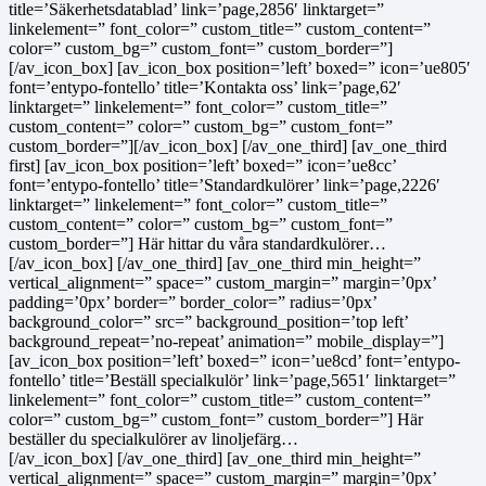
title=’Säkerhetsdatablad’ link=’page,2856′ linktarget=”
linkelement=” font_color=” custom_title=” custom_content=”
color=” custom_bg=” custom_font=” custom_border=”]
[/av_icon_box] [av_icon_box position=’left’ boxed=” icon=’ue805′
font=’entypo-fontello’ title=’Kontakta oss’ link=’page,62′
linktarget=” linkelement=” font_color=” custom_title=”
custom_content=” color=” custom_bg=” custom_font=”
custom_border=”][/av_icon_box] [/av_one_third] [av_one_third
first] [av_icon_box position=’left’ boxed=” icon=’ue8cc’
font=’entypo-fontello’ title=’Standardkulörer’ link=’page,2226′
linktarget=” linkelement=” font_color=” custom_title=”
custom_content=” color=” custom_bg=” custom_font=”
custom_border=”] Här hittar du våra standardkulörer…
[/av_icon_box] [/av_one_third] [av_one_third min_height=”
vertical_alignment=” space=” custom_margin=” margin=’0px’
padding=’0px’ border=” border_color=” radius=’0px’
background_color=” src=” background_position=’top left’
background_repeat=’no-repeat’ animation=” mobile_display=”]
[av_icon_box position=’left’ boxed=” icon=’ue8cd’ font=’entypo-
fontello’ title=’Beställ specialkulör’ link=’page,5651′ linktarget=”
linkelement=” font_color=” custom_title=” custom_content=”
color=” custom_bg=” custom_font=” custom_border=”] Här
beställer du specialkulörer av linoljefärg…
[/av_icon_box] [/av_one_third] [av_one_third min_height=”
vertical_alignment=” space=” custom_margin=” margin=’0px’