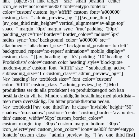
link=’page,8791′ link_target=” size=’small’ position=’center’
icon_select=’no’ icon=’ue800′ font=’entypo-fontello’
color=’custom’ custom_bg=’#ffffff’ custom_font=’#000000′
custom_class=” admin_preview_bg=”] [/av_one_third]
[av_one_third min_height=” vertical_alignment=’av-align-top’
space=” margin=’0px’ margin_sync=’true’ padding=’20px’
padding_sync=’true’ border=” border_color=” radius=’5px’
radius_sync=’true’ background_color=’#000000′ src=”
attachment=” attachment_size=” background_position=’top left’
background_repeat=’no-repeat’ animation=” mobile_display=”
custom_class=”] [av_heading tag=’h3′ padding=’10’ heading=’3.
Produktlista’ color=’custom-color-heading’ style=’blockquote
modern-quote’ custom_font=’#ffffff’ size=” subheading_active=”
subheading_size=’15’ custom_class=” admin_preview_bg=”]
[/av_heading] [av_textblock size=” font_color=’custom’
color=’#ffffff’ custom_class=” admin_preview_bg=”] Med
produktlista ser du alla produkter i en produktkategori och kan
beställa de du vill ha. Mindre smidig än beställning med plocklista –
men mera överskådlig. Du hittar produktlistorna nedan.
[/av_textblock] [/av_one_third][av_hr class=’invisible’ height=’50’
shadow=’no-shadow’ position=’center’ custom_border=’av-border-
thin’ custom_width=’50px’ custom_border_color=”
custom_margin_top=’30px’ custom_margin_bottom=’30px’
icon_select=’yes’ custom_icon_color=” icon=’ue808′ font=’entypo-
fontello’ custom_class=” admin_preview_bg=”] [av_one_third first]