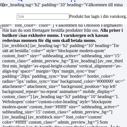
[av_heading tag=’h2′ padding=’10’ heading=’Välkommen till mina
sidor för företagskunder’ color=” style=’blockquote modern-quote’
custom_font=” size=” subheading_active=” subheading_size=’15’
Produkt
har lagts i din varukorg.
custom_class=” admin_preview_bg=”][/av_heading] [av_textblock
size=” font_color=” color=”] Välkommen till Ottosson Färgmakeri!
Här kan du som företagare beställa produkter från oss.
Alla priser i
butiken visas exklusive moms. I varukorgen och kassan
redovisas momsen för dig som skall betala moms.
[/av_textblock] [av_heading tag=’h2′ padding=’10’ heading=’Tre
sätt att beställa:’ color=” style=’blockquote modern-quote’
custom_font=” size=” subheading_active=” subheading_size=’15’
custom_class=” admin_preview_bg=”][/av_heading] [av_one_third
first min_height=’av-equal-height-column’ vertical_alignment=’av-
align-top’ space=” margin=’0px’ margin_sync=’true’
padding=’20px’ padding_sync=’true’ border=” border_color=”
radius=’5px’ radius_sync=’true’ background_color=’#000000′ src=”
attachment=” attachment_size=” background_position=’top left’
background_repeat=’no-repeat’ animation=” mobile_display=”
custom_class=”] [av_heading tag=’h3′ padding=’10’ heading=’1.
Webshopen’ color=’custom-color-heading’ style=’blockquote
modern-quote’ custom_font=’#ffffff’ size=” subheading_active=”
subheading_size=’15’ custom_class=” admin_preview_bg=”]
[/av_heading] [av_textblock size=” font_color=’custom’
color=’#ffffff’ custom_class=” admin_preview_bg=”] Som