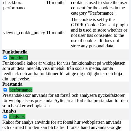
checkbox-
11 months
cookie is used to store the user
performance
consent for the cookies in the
category "Performance".
The cookie is set by the
GDPR Cookie Consent plugin
and is used to store whether or
viewed_cookie_policy
11 months
not user has consented to the
use of cookies. It does not
store any personal data.
Funktionella
functional
Funktionella kakor är viktiga för viss funktionalitet på webbplatsen,
som att dela innehåll, visa innehåll från sociala media, samla
feedback och andra funktioner för att ge dig möjligheter och höja
din upplevelse.
Prestanda
performance
Prestandakakor används för att förstå och analysera nyckelfaktorer
för webbplatsens prestanda. Syftet är att förbättra prestandan för den
som besöker webbplatsen.
Analys
analytics
Kakor för analys används för att förstå hur webbplatsen används
och därmed hur den kan bli bättre. I första hand används Google