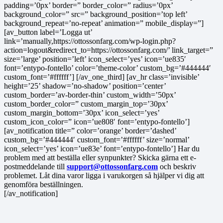
padding=’0px’ border=” border_color=” radius=’0px’
background_color=” src=” background_position=’top left’
background_repeat=’no-repeat’ animation=” mobile_display=”]
[av_button label=’Logga ut’
link=’manually,https://ottossonfarg.com/wp-login.php?
action=logout&redirect_to=https://ottossonfarg.com/’ link_target=”
size=’large’ position=’left’ icon_select=’yes’ icon=’ue835′
font=’entypo-fontello’ color=’theme-color’ custom_bg=’#444444′
custom_font=’#ffffff’] [/av_one_third] [av_hr class=’invisible’
height=’25’ shadow=’no-shadow’ position=’center’
custom_border=’av-border-thin’ custom_width=’50px’
custom_border_color=” custom_margin_top=’30px’
custom_margin_bottom=’30px’ icon_select=’yes’
custom_icon_color=” icon=’ue808′ font=’entypo-fontello’]
[av_notification title=” color=’orange’ border=’dashed’
custom_bg=’#444444′ custom_font=’#ffffff’ size=’normal’
icon_select=’yes’ icon=’ue83e’ font=’entypo-fontello’] Har du
problem med att beställa eller synpunkter? Skicka gärna ett e-
postmeddelande till
support@ottossonfarg.com
och beskriv
problemet. Låt dina varor ligga i varukorgen så hjälper vi dig att
genomföra beställningen.
[/av_notification]