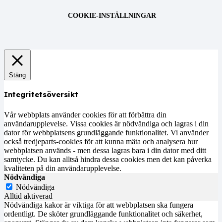
COOKIE-INSTÄLLNINGAR
Stäng
Integritetsöversikt
Vår webbplats använder cookies för att förbättra din
användarupplevelse. Vissa cookies är nödvändiga och lagras i din
dator för webbplatsens grundläggande funktionalitet. Vi använder
också tredjeparts-cookies för att kunna mäta och analysera hur
webbplatsen används - men dessa lagras bara i din dator med ditt
samtycke. Du kan alltså hindra dessa cookies men det kan påverka
kvaliteten på din användarupplevelse.
Nödvändiga
Nödvändiga
Alltid aktiverad
Nödvändiga kakor är viktiga för att webbplatsen ska fungera
ordentligt. De sköter grundläggande funktionalitet och säkerhet,