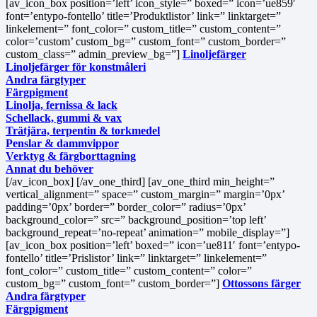
[av_icon_box position=’left’ icon_style=” boxed=” icon=’ue859′
font=’entypo-fontello’ title=’Produktlistor’ link=” linktarget=”
linkelement=” font_color=” custom_title=” custom_content=”
color=’custom’ custom_bg=” custom_font=” custom_border=”
custom_class=” admin_preview_bg=”]
Linoljefärger
Linoljefärger för konstmåleri
Andra färgtyper
Färgpigment
Linolja, fernissa & lack
Schellack, gummi & vax
Trätjära, terpentin & torkmedel
Penslar & dammvippor
Verktyg & färgborttagning
Annat du behöver
[/av_icon_box] [/av_one_third] [av_one_third min_height=”
vertical_alignment=” space=” custom_margin=” margin=’0px’
padding=’0px’ border=” border_color=” radius=’0px’
background_color=” src=” background_position=’top left’
background_repeat=’no-repeat’ animation=” mobile_display=”]
[av_icon_box position=’left’ boxed=” icon=’ue811′ font=’entypo-
fontello’ title=’Prislistor’ link=” linktarget=” linkelement=”
font_color=” custom_title=” custom_content=” color=”
custom_bg=” custom_font=” custom_border=”]
Ottossons färger
Andra färgtyper
Färgpigment