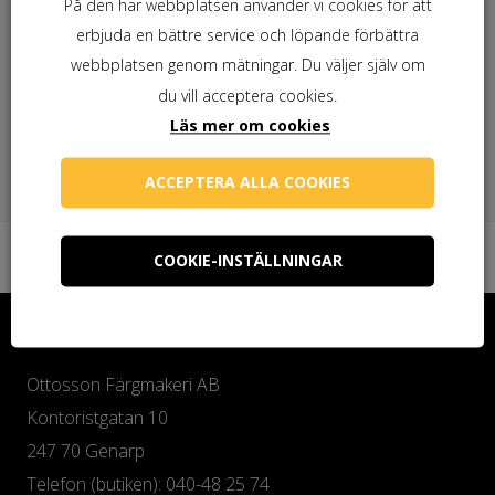
Behöver du linolja?
På den här webbplatsen använder vi cookies för att
Alabaster Kulörväljare
erbjuda en bättre service och löpande förbättra
webbplatsen genom mätningar. Du väljer själv om
du vill acceptera cookies.
Behöver du linoljesåpa?
Läs mer om cookies
ACCEPTERA ALLA COOKIES
COOKIE-INSTÄLLNINGAR
Kontakta oss
Ottosson Färgmakeri AB
Kontoristgatan 10
247 70 Genarp
Telefon (butiken): 040-48 25 74