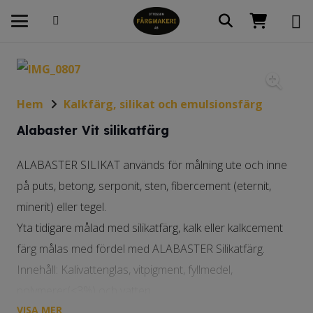
Hem
Kalkfärg, silikat och emulsionsfärg
Alabaster Vit silikatfärg
ALABASTER SILIKAT används för målning ute och inne
på puts, betong, serponit, sten, fibercement (eternit,
minerit) eller tegel.
Yta tidigare målad med silikatfärg, kalk eller kalkcement
färg målas med fördel med ALABASTER Silikatfärg.
Innehåll: Kalivattenglas, vitpigment, fyllmedel,
polymerer(<3%) och vatten.
VISA MER