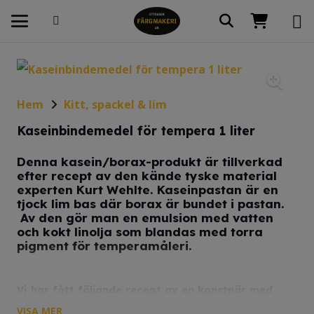
Hem
Kitt, spackel & lim
Kaseinbindemedel för tempera 1 liter
Denna kasein/borax-produkt är tillverkad
efter recept av den kände tyske material
experten Kurt Wehlte. Kaseinpastan är en
tjock lim bas där borax är bundet i pastan.
Av den gör man en emulsion med vatten
och kokt linolja som blandas med torra
pigment för temperamåleri.
Vi har fått följande recept av en konstnär med
erfarenhet av produkten.
VISA MER