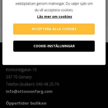
Behöver du linoljesåpa?
webbplatsen genom mätningar. Du väljer själv om
du vill acceptera cookies.
Läs mer om cookies
ACCEPTERA ALLA COOKIES
COOKIE-INSTÄLLNINGAR
Kontakta oss
Ottosson Färgmakeri AB
Kontoristgatan 10
247 70 Genarp
Telefon (butiken): 040-48 25 74
info@ottossonfarg.com
Öppettider butiken