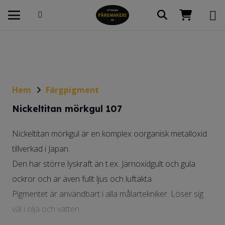
Hem
Färgpigment
Nickeltitan mörkgul 107
Nickeltitan mörkgul är en komplex oorganisk metalloxid
tillverkad i Japan.
Den har större lyskraft än t.ex. Järnoxidgult och gula
ockror och är även fullt ljus och luftäkta.
Pigmentet är användbart i alla målartekniker. Löser sig
väl i olja och vatten.