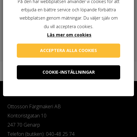
Behöver du linolja?
På den här webbplatsen använder vi cookies för att
erbjuda en bättre service och löpande förbättra
webbplatsen genom mätningar. Du väljer själv om
du vill acceptera cookies.
Behöver du linoljesåpa?
Läs mer om cookies
ACCEPTERA ALLA COOKIES
COOKIE-INSTÄLLNINGAR
Kontakta oss
Ottosson Färgmakeri AB
Kontoristgatan 10
247 70 Genarp
Telefon (butiken): 040-48 25 74