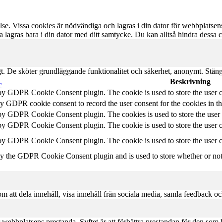
se. Vissa cookies är nödvändiga och lagras i din dator för webbplatsen
 lagras bara i din dator med ditt samtycke. Du kan alltså hindra dessa
gt. De sköter grundläggande funktionalitet och säkerhet, anonymt. Stän
Beskrivning
r
 by GDPR Cookie Consent plugin. The cookie is used to store the user c
by GDPR cookie consent to record the user consent for the cookies in t
 by GDPR Cookie Consent plugin. The cookies is used to store the user 
 by GDPR Cookie Consent plugin. The cookie is used to store the user co
 by GDPR Cookie Consent plugin. The cookie is used to store the user c
by the GDPR Cookie Consent plugin and is used to store whether or not u
om att dela innehåll, visa innehåll från sociala media, samla feedback oc
r webbplatsens prestanda. Syftet är att förbättra prestandan för den so