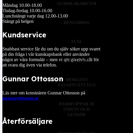
GUMMI ARABICUM
Måndag 10.00-18.00
Tisdag-fredag 10.00-16.00
Lunchstängt varje dag 12.00-13.00
Stängt på helgen
RENGÖRING
Kundservice
TVÅL
Snabbast service får du om du själv söker upp svaret
på din fråga i vår kunskapsbank eller använder
något av våra formulär – men vi gör givetvis allt för
EMBALLAGE
att svara dig även via telefon.
Gunnar Ottosson
BIOKLEEN
FASADTVÄTT ECO
Läs mer om konstnären Gunnar Ottosson på
gunnarottosson.se
DAMMVIPPOR AV
STRUTS OCH
GETHÅR
Återförsäljare