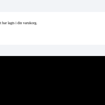
t
har lagts i din varukorg.
d vår linoljefärg. Fönster fick Övedsgrönt, fasaden fick