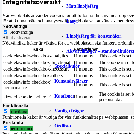
Integritetsöversikt
Matt linoljefärg
Vår webbplats använder cookies för att förbättra din användarupplevel
för att kunna mäta och analysera hur webbplatsen används - men dessa
Lasyr
Nödvändiga
Nödvändiga
Linoljefärg för konstmåleri
Alltid aktiverad
Nödvändiga kakor är viktiga för att webbplatsen ska fungera ordentli
Kaka
Varaktighet
Akvarellfärger – standardkulöre
cookielawinfo-checkbox-analytics
11 months
This cookie is set
cookielawinfo-checkbox-functional
11 months
The cookie is set 
Specialkulör
cookielawinfo-checkbox-necessary
11 months
This cookie is set
cookielawinfo-checkbox-others
11 months
This cookie is set
Konstnärsfärger
cookielawinfo-checkbox-
11 months
This cookie is set
performance
The cookie is set 
Kataloger
viewed_cookie_policy
11 months
personal data.
Funktionella
Vanliga frågor
functional
Funktionella kakor är viktiga för viss funktionalitet på webbplatsen, s
Prestanda
Ordlista
performance
Prestandakakor används för att förstå och analysera nyckelfaktorer fö