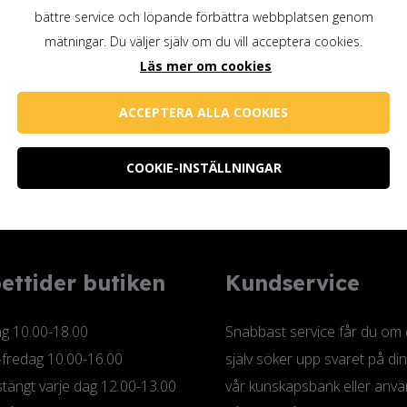
bättre service och löpande förbättra webbplatsen genom
mätningar. Du väljer själv om du vill acceptera cookies.
 eller polermaskin. Låt torka ca 1-3 dygn.
Läs mer om cookies
enmatt glans. Använd med fördel en polermaskin på stora
ACCEPTERA ALLA COOKIES
COOKIE-INSTÄLLNINGAR
ettider butiken
Kundservice
 10.00-18.00
Snabbast service får du om
-fredag 10.00-16.00
själv söker upp svaret på din
tängt varje dag 12.00-13.00
vår kunskapsbank eller anv