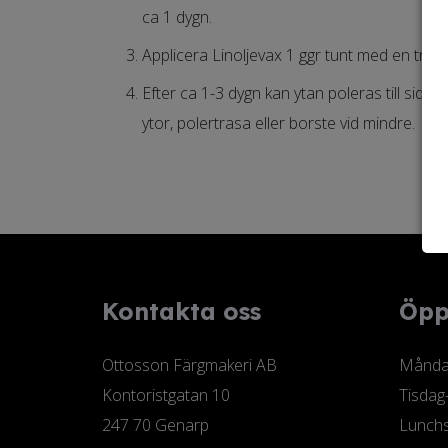
ca 1 dygn.
Applicera Linoljevax 1 ggr tunt med en trasa
Efter ca 1-3 dygn kan ytan poleras till sid
ytor, polertrasa eller borste vid mindre.
Kontakta oss
Öpp
Ottosson Färgmakeri AB
Måndag
Kontoristgatan 10
Tisdag
247 70 Genarp
Lunchs