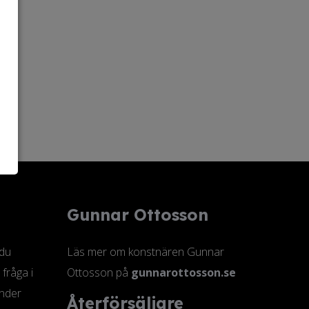
Gunnar Ottosson
 du
Läs mer om konstnären Gunnar
 fråga i
Ottosson på
gunnarottosson.se
änder
Återförsäljare