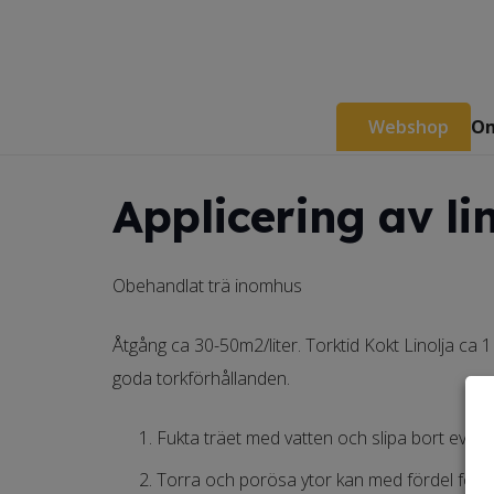
Webshop
Om
Applicering av li
Obehandlat trä inomhus
Åtgång ca 30-50m2/liter. Torktid Kokt Linolja ca 
goda torkförhållanden.
Fukta träet med vatten och slipa bort even
Torra och porösa ytor kan med fördel förbeh