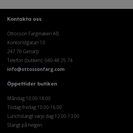
De
produktsidan
olika
Kontakta oss
alternativen
kan
Ottosson Färgmakeri AB
väljas
Kontoristgatan 10
på
247 70 Genarp
produktsidan
Telefon (butiken): 040-48 25 74
info@ottossonfarg.com
Öppettider butiken
Måndag 10.00-18.00
Tisdag-fredag 10.00-16.00
Lunchstängt varje dag 12.00-13.00
Stängt på helgen