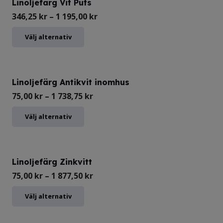
Linoljefärg Vit Puts
Prisintervall:
346,25
kr
–
1 195,00
kr
346,25 kr
Den
Välj alternativ
till
här
1
produkten
195,00 kr
har
Linoljefärg Antikvit inomhus
flera
Prisintervall:
75,00
kr
–
1 738,75
kr
varianter.
75,00 kr
Den
Välj alternativ
De
till
här
olika
1
produkten
alternativen
738,75 kr
har
Linoljefärg Zinkvitt
kan
flera
Prisintervall:
75,00
kr
–
1 877,50
kr
väljas
varianter.
75,00 kr
Den
Välj alternativ
på
De
till
här
produktsidan
olika
1