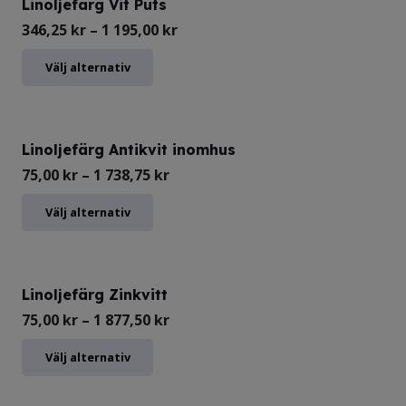
Linoljefärg Vit Puts
Prisintervall:
346,25
kr
–
1 195,00
kr
346,25 kr
Den
Välj alternativ
till
här
1
produkten
195,00 kr
har
Linoljefärg Antikvit inomhus
flera
Prisintervall:
75,00
kr
–
1 738,75
kr
varianter.
75,00 kr
Den
Välj alternativ
De
till
här
olika
1
produkten
alternativen
738,75 kr
har
Linoljefärg Zinkvitt
kan
flera
Prisintervall:
75,00
kr
–
1 877,50
kr
väljas
varianter.
75,00 kr
Den
Välj alternativ
på
De
till
här
produktsidan
olika
1