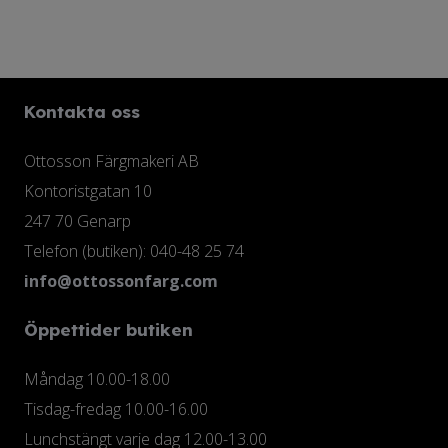
väljas
varianter.
på
De
produktsidan
olika
Kontakta oss
alternativen
kan
Ottosson Färgmakeri AB
väljas
Kontoristgatan 10
på
247 70 Genarp
produktsidan
Telefon (butiken): 040-48 25 74
info@ottossonfarg.com
Öppettider butiken
Måndag 10.00-18.00
Tisdag-fredag 10.00-16.00
Lunchstängt varje dag 12.00-13.00