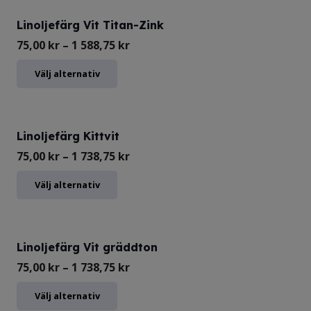
produkten
alternativen
877,50 kr
har
Linoljefärg Vit Titan-Zink
kan
flera
Prisintervall:
75,00
kr
–
1 588,75
kr
väljas
varianter.
75,00 kr
Den
Välj alternativ
på
De
till
här
produktsidan
olika
1
produkten
alternativen
588,75 kr
har
Linoljefärg Kittvit
kan
flera
Prisintervall:
75,00
kr
–
1 738,75
kr
väljas
varianter.
75,00 kr
Den
Välj alternativ
på
De
till
här
produktsidan
olika
1
produkten
alternativen
738,75 kr
har
Linoljefärg Vit gräddton
kan
flera
Prisintervall:
75,00
kr
–
1 738,75
kr
väljas
varianter.
75,00 kr
Den
Välj alternativ
på
De
till