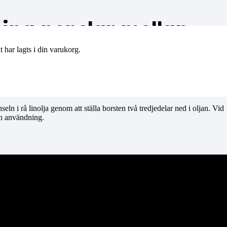
ina penslar mellan
t
har lagts i din varukorg.
na är rå linolja ett utmärkt val för att bibehålla borstens mjukhet och
n i rå linolja genom att ställa borsten två tredjedelar ned i oljan. Vid
nan användning.