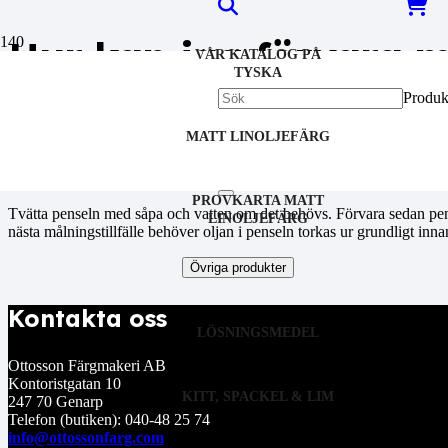
Hur kan jag förvara m
VÅR KATALOG PÅ
TYSKA
strykningarna?
Produk
MATT LINOLJEFÄRG
När du målar med linoljefärg och vill bevara penseln mellan strykningar
flexibilitet.
PROVKARTA MATT
Tvätta penseln med såpa och vatten om det behövs. Förvara sedan pensel
LINOLJEFÄRG
nästa målningstillfälle behöver oljan i penseln torkas ur grundligt in
Övriga produkter
Kontakta oss
LÖSNINGSMEDEL
Ottosson Färgmakeri AB
Kontoristgatan 10
KITT, SPACKEL & LIM
247 70 Genarp
Telefon (butiken): 040-48 25 74
info@ottossonfarg.com