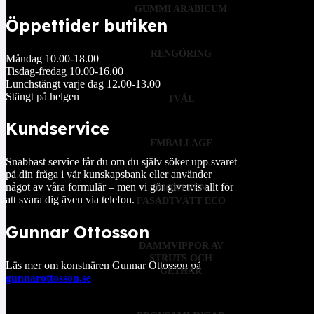
GUMMI ARABICUM
Öppettider butiken
RENGÖRING
Måndag 10.00-18.00
Tisdag-fredag 10.00-16.00
Lunchstängt varje dag 12.00-13.00
Stängt på helgen
TVÅL
Kundservice
EMBALLAGE
Snabbast service får du om du själv söker upp svaret
på din fråga i vår kunskapsbank eller använder
något av våra formulär – men vi gör givetvis allt för
BIOKLEEN
att svara dig även via telefon.
FASADTVÄTT ECO
Gunnar Ottosson
DAMMVIPPOR AV
STRUTS OCH
Läs mer om konstnären Gunnar Ottosson på
GETHÅR
gunnarottosson.se