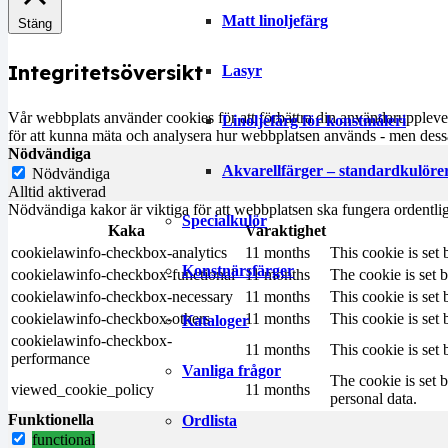
Matt linoljefärg
Stäng
Integritetsöversikt
Lasyr
Vår webbplats använder cookies för att förbättra din användarupplevel
Linoljefärg för konstmåleri
för att kunna mäta och analysera hur webbplatsen används - men dessa
Nödvändiga
Akvarellfärger – standardkulöre
Nödvändiga
Alltid aktiverad
Nödvändiga kakor är viktiga för att webbplatsen ska fungera ordentli
Specialkulör
Kaka
Varaktighet
cookielawinfo-checkbox-analytics
11 months
This cookie is set
Konstnärsfärger
cookielawinfo-checkbox-functional
11 months
The cookie is set 
cookielawinfo-checkbox-necessary
11 months
This cookie is set
cookielawinfo-checkbox-others
11 months
This cookie is set
Kataloger
cookielawinfo-checkbox-
11 months
This cookie is set
performance
Vanliga frågor
The cookie is set 
viewed_cookie_policy
11 months
personal data.
Funktionella
Ordlista
functional