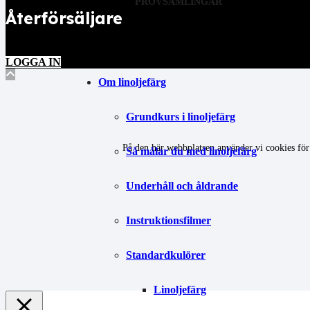
PROVSAMLINGAR
Återförsäljare
LOGGA IN
Om linoljefärg
Grundkurs i linoljefärg
På den här webbplatsen använder vi cookies för 
Så målar du med linoljefärg
Underhåll och åldrande
Instruktionsfilmer
Standardkulörer
Linoljefärg