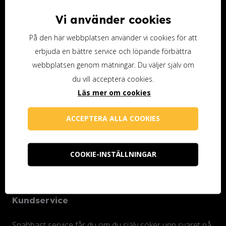
Vi använder cookies
Ottosson Färgmakeri AB
Kontoristgatan 10
På den här webbplatsen använder vi cookies för att
247 70 Genarp
erbjuda en bättre service och löpande förbättra
Telefon (butiken): 040-48 25 74
webbplatsen genom mätningar. Du väljer själv om
du vill acceptera cookies.
info@ottossonfarg.com
Läs mer om cookies
Öppettider butiken
ACCEPTERA ALLA COOKIES
Måndag 10.00-18.00
Tisdag-fredag 10.00-16.00
COOKIE-INSTÄLLNINGAR
Lunchstängt varje dag 12.00-13.00
Stängt på helgen
Kundservice
Snabbast service får du om du själv söker upp svaret på