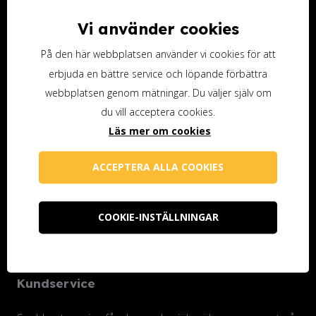
Vi använder cookies
Ottosson Färgmakeri AB
Kontoristgatan 10
På den här webbplatsen använder vi cookies för att
247 70 Genarp
erbjuda en bättre service och löpande förbättra
webbplatsen genom mätningar. Du väljer själv om
Telefon (butiken): 040-48 25 74
du vill acceptera cookies.
info@ottossonfarg.com
Läs mer om cookies
Öppettider butiken
ACCEPTERA ALLA COOKIES
Måndag 10.00-18.00
Tisdag-fredag 10.00-16.00
COOKIE-INSTÄLLNINGAR
Lunchstängt varje dag 12.00-13.00
Stängt på helgen
Kundservice