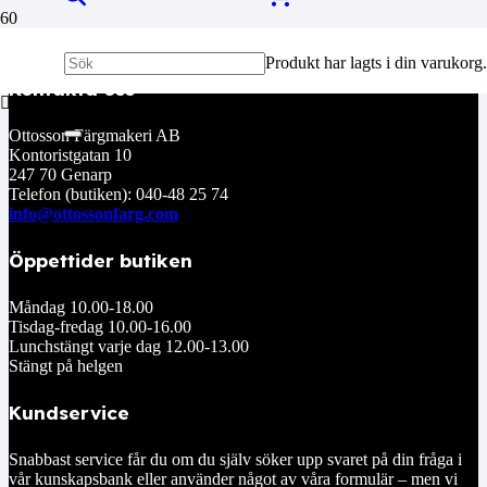
Produkt
har lagts i din varukorg.
Kontakta oss
Ottosson Färgmakeri AB
Kontoristgatan 10
247 70 Genarp
Telefon (butiken): 040-48 25 74
info@ottossonfarg.com
Öppettider butiken
Måndag 10.00-18.00
Tisdag-fredag 10.00-16.00
Lunchstängt varje dag 12.00-13.00
Stängt på helgen
Kundservice
Snabbast service får du om du själv söker upp svaret på din fråga i
vår kunskapsbank eller använder något av våra formulär – men vi