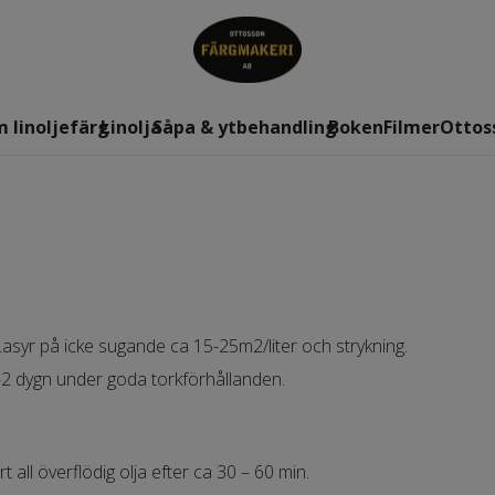
 linoljefärg
Linolja
Såpa & ytbehandling
Boken
Filmer
Ottos
 Lasyr på icke sugande ca 15-25m2/liter och strykning.
r 1-2 dygn under goda torkförhållanden.
 all överflödig olja efter ca 30 – 60 min.