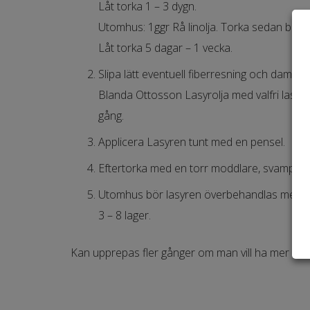
Låt torka 1 – 3 dygn.
Utomhus: 1ggr Rå linolja. Torka sedan bort al
Låt torka 5 dagar – 1 vecka.
Slipa lätt eventuell fiberresning och dammt
Blanda Ottosson Lasyrolja med valfri lasyrk
gång.
Applicera Lasyren tunt med en pensel.
Eftertorka med en torr moddlare, svamp ell
Utomhus bör lasyren överbehandlas med opi
3 – 8 lager.
Kan upprepas fler gånger om man vill ha mer kulö