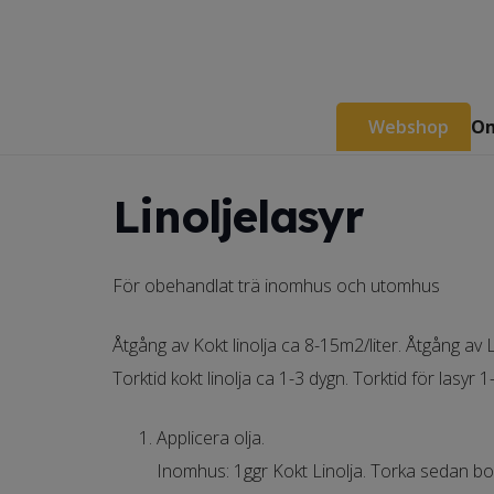
Webshop
Om
Linoljelasyr
För obehandlat trä inomhus och utomhus
Åtgång av Kokt linolja ca 8-15m2/liter. Åtgång av
Torktid kokt linolja ca 1-3 dygn. Torktid för lasy
Applicera olja.
Inomhus: 1ggr Kokt Linolja. Torka sedan bort