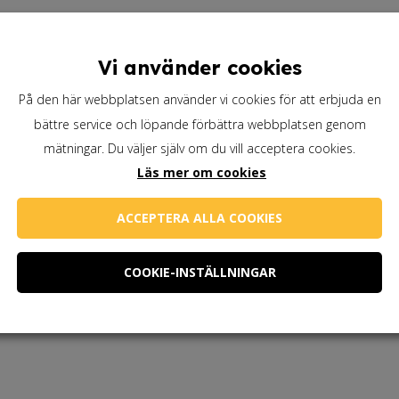
l överflödig olja efter ca 30 – 60 min.
Vi använder cookies
orka med fiberduk.
På den här webbplatsen använder vi cookies för att erbjuda en
ulör enligt anvisning. Rör om noga, även under arbetets
bättre service och löpande förbättra webbplatsen genom
mätningar. Du väljer själv om du vill acceptera cookies.
Läs mer om cookies
er trasa för önskat utseende.
ACCEPTERA ALLA COOKIES
gmenterad lasyrolja eller Bio Impression ca
COOKIE-INSTÄLLNINGAR
r.