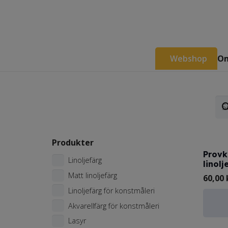
Webshop
Om
Produkter
Provk
Linoljefärg
linolj
Matt linoljefärg
60,00
Linoljefärg för konstmåleri
Akvarellfärg för konstmåleri
Lasyr