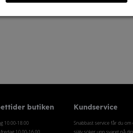
varianter.
varianter.
på
produktsidan
De
De
produktsidan
olika
olika
alternativen
alternativen
kan
kan
väljas
väljas
på
på
produktsidan
produktsidan
ettider butiken
Kundservice
 10.00-18.00
Snabbast service får du om
-fredag 10.00-16.00
själv söker upp svaret på din