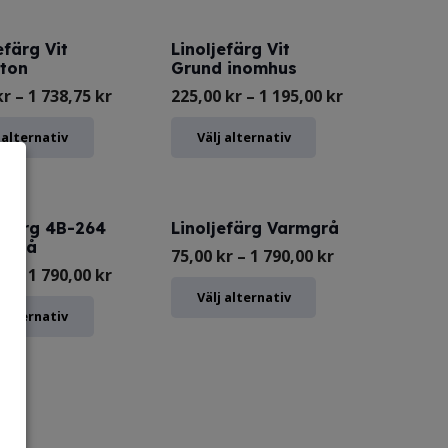
877,50 kr
har
738,75 kr
har
flera
efärg Vit
Linoljefärg Vit
flera
ton
Grund inomhus
varianter.
varianter.
Prisintervall:
Prisintervall:
kr
–
1 738,75
kr
225,00
kr
–
1 195,00
kr
De
De
75,00 kr
225,00 kr
olika
Den
Den
 alternativ
Välj alternativ
olika
till
till
alternativen
här
här
alternativen
1
1
kan
produkten
produkten
kan
738,75 kr
195,00 kr
väljas
har
har
jefärg 4B-264
Linoljefärg Varmgrå
väljas
agrå
på
flera
flera
Prisintervall:
75,00
kr
–
1 790,00
kr
på
Prisintervall:
kr
–
1 790,00
kr
produktsidan
varianter.
varianter.
75,00 kr
Den
Välj alternativ
produktsidan
75,00 kr
Den
De
De
till
 alternativ
här
till
här
olika
olika
1
produkten
1
produkten
alternativen
alternativen
790,00 kr
har
790,00 kr
har
kan
kan
flera
flera
väljas
väljas
varianter.