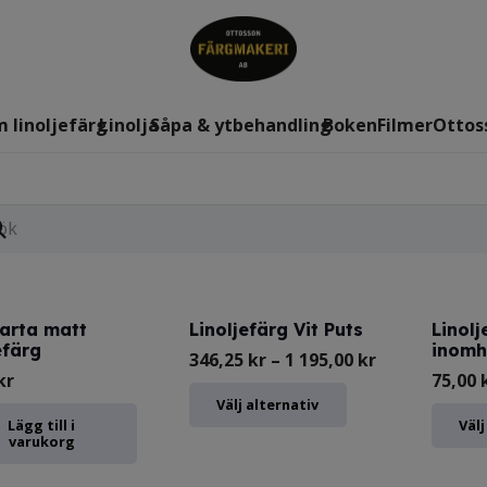
 linoljefärg
Linolja
Såpa & ytbehandling
Boken
Filmer
Ottos
arta matt
Linoljefärg Vit Puts
Linolj
efärg
inomh
Prisintervall:
346,25
kr
–
1 195,00
kr
kr
75,00
346,25 kr
Den
Välj alternativ
till
Lägg till i
Välj
här
varukorg
1
produkten