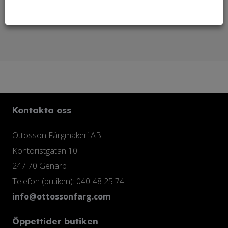
Behöver du linoljesåpa?
Kontakta oss
Ottosson Färgmakeri AB
Kontoristgatan 10
247 70 Genarp
Telefon (butiken): 040-48 25 74
info@ottossonfarg.com
Öppettider butiken