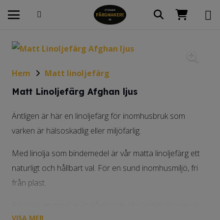
Hem
Matt linoljefärg
Matt Linoljefärg Afghan ljus
Äntligen är här en linoljefärg för inomhusbruk som
varken är hälsoskadlig eller miljöfarlig.
Med linolja som bindemedel är vår matta linoljefärg ett
naturligt och hållbart val. För en sund inomhusmiljö, fri
från plast.
Färgen kan appliceras på nästan alla underlag, som ph-
VISA MER