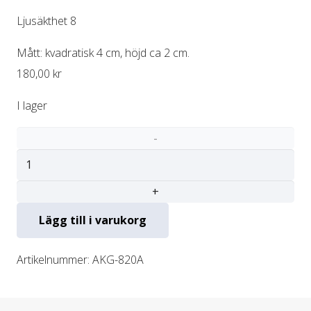
Ljusäkthet 8
Mått: kvadratisk 4 cm, höjd ca 2 cm.
180,00
kr
I lager
Akvarellfärg
Koboltviolett
i
Lägg till i varukorg
glaskopp
mängd
Artikelnummer:
AKG-820A