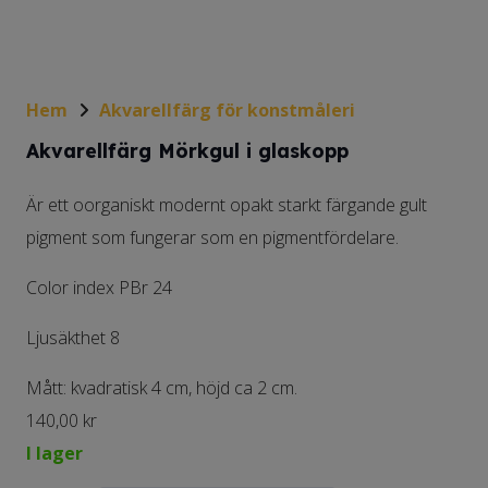
Hem
Akvarellfärg för konstmåleri
Akvarellfärg Mörkgul i glaskopp
Är ett oorganiskt modernt opakt starkt färgande gult
pigment som fungerar som en pigmentfördelare.
Color index PBr 24
Ljusäkthet 8
Mått: kvadratisk 4 cm, höjd ca 2 cm.
140,00
kr
I lager