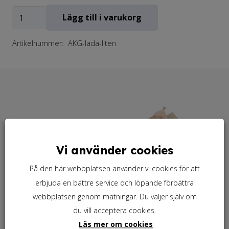
Akvarellåda,
Lägg till i varukorg
9
Artikelnummer:
AKG-lada-liten
färger
i
glaskopp
mängd
Vi använder cookies
På den här webbplatsen använder vi cookies för att
erbjuda en bättre service och löpande förbättra
webbplatsen genom mätningar. Du väljer själv om
du vill acceptera cookies.
Läs mer om cookies