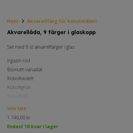
Hem
Akvarellfärg för konstmåleri
Akvarellåda, 9 färger i glaskopp
Set med 9 st akvarellfärger i glas:
Irgazin röd
Bismuth vanadat
Koboltviolett
Koboltgrön
Koboltblå
Pariserblå
VISA MER
Bensvart
1 740,00
kr
Rå umbra
Endast 10 kvar i lager
Terra pozzuoli