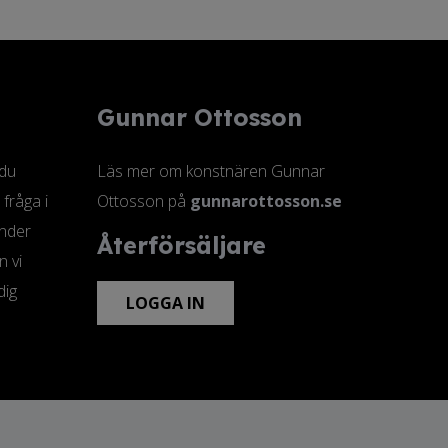
Gunnar Ottosson
 du
Läs mer om konstnären Gunnar
 fråga i
Ottosson på
gunnarottosson.se
änder
Återförsäljare
n vi
dig
LOGGA IN