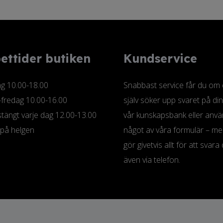
ettider butiken
Kundservice
 10.00-18.00
Snabbast service får du om
-fredag 10.00-16.00
själv söker upp svaret på din
tängt varje dag 12.00-13.00
vår kunskapsbank eller anv
 på helgen
något av våra formulär – me
gör givetvis allt för att svara 
även via telefon.