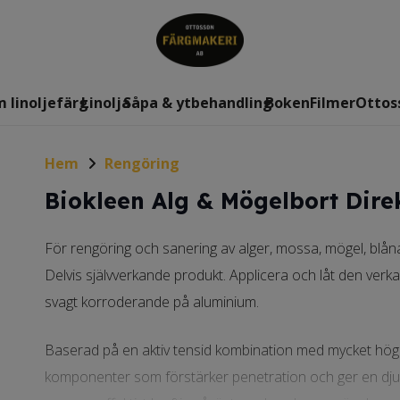
 linoljefärg
Linolja
Såpa & ytbehandling
Boken
Filmer
Ottos
Hem
Rengöring
Biokleen Alg & Mögelbort Dire
För rengöring och sanering av alger, mossa, mögel, blå
Delvis självverkande produkt. Applicera och låt den verka
svagt korroderande på aluminium.
Baserad på en aktiv tensid kombination med mycket hög r
komponenter som förstärker penetration och ger en dju