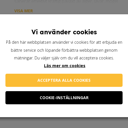
sanerar effektivt kraftig påväxt av alger, lavar, mögel
m. m. på fasader både inom- och utomhus. Sanerar och 
VISA MER
blånader och skadeinsekter på trä. Kan användas på de f
120,00
kr
I lager
Vi använder cookies
På den här webbplatsen använder vi cookies för att erbjuda en
Biokleen
Lägg till i varukorg
bättre service och löpande förbättra webbplatsen genom
Alg
mätningar. Du väljer själv om du vill acceptera cookies.
Artikelnummer:
Bio-amB-0.5
&
Läs mer om cookies
Mögelbort
Direkt
ACCEPTERA ALLA COOKIES
500
ml
COOKIE-INSTÄLLNINGAR
Behöver du
mängd
linoljesåpa?