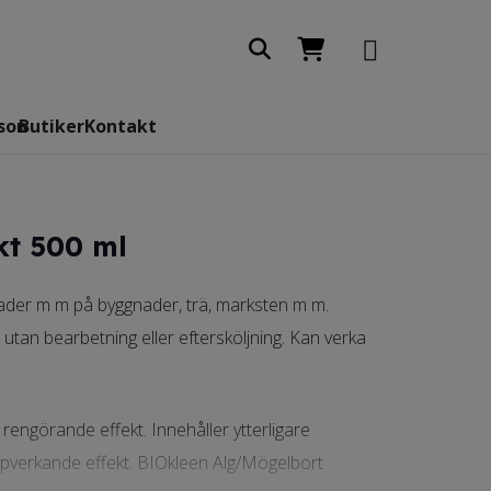
son
Butiker
Kontakt
kt 500 ml
nader m m på byggnader, trä, marksten m m.
 utan bearbetning eller eftersköljning. Kan verka
engörande effekt. Innehåller ytterligare
pverkande effekt. BIOkleen Alg/Mögelbort