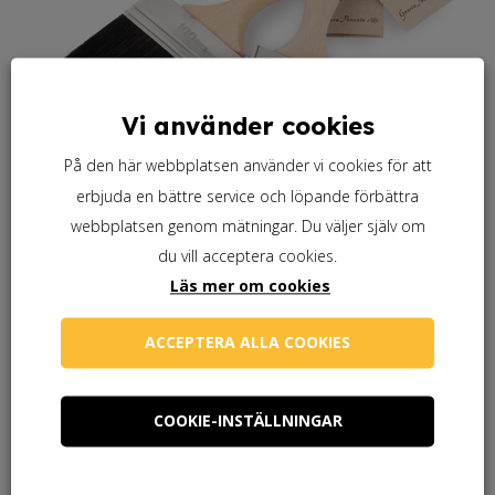
Vi använder cookies
På den här webbplatsen använder vi cookies för att
erbjuda en bättre service och löpande förbättra
webbplatsen genom mätningar. Du väljer själv om
du vill acceptera cookies.
Läs mer om cookies
Behöver du en pensel?
ACCEPTERA ALLA COOKIES
Behöver du linolja?
COOKIE-INSTÄLLNINGAR