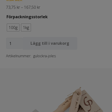
Colour Index PY 43
Prisintervall:
73,75
kr
–
167,50
kr
25kg säckar finns, begär offert via mail.
73,75 kr
Förpackningsstorlek
till
100g
1kg
167,50 kr
Gulockra
Lägg till i varukorg
92
Artikelnummer:
gulockra-joles
JOLES
mängd