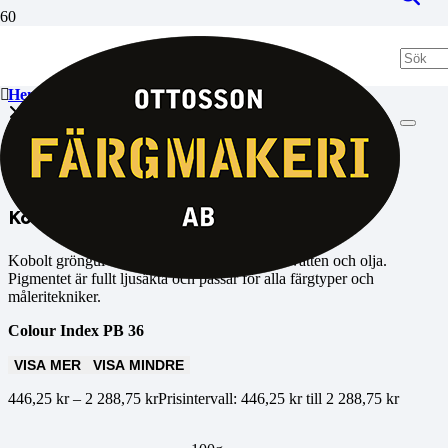
Hem
Färgpigment
Kobolt gröngul 633A
Kobolt gröngul 633A
Kobolt gröngul är ett oorganiskt pigment för vatten och olja.
Pigmentet är fullt ljusäkta och passar för alla färgtyper och
måleritekniker.
Colour Index PB 36
VISA MER
VISA MINDRE
446,25
kr
–
2 288,75
kr
Prisintervall: 446,25 kr till 2 288,75 kr