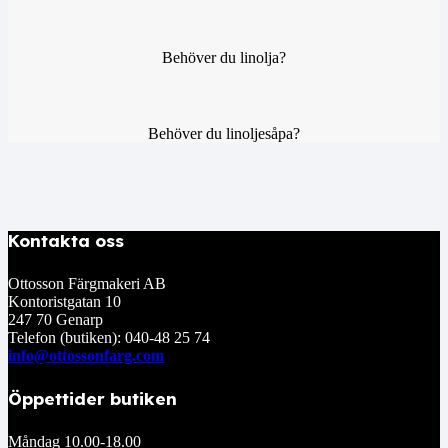
Behöver du linolja?
Behöver du linoljesåpa?
Kontakta oss
Ottosson Färgmakeri AB
Kontoristgatan 10
247 70 Genarp
Telefon (butiken): 040-48 25 74
info@ottossonfarg.com
Öppettider butiken
Måndag 10.00-18.00