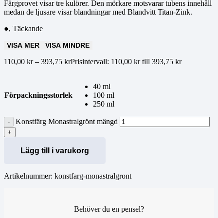
Färgprovet visar tre kulörer. Den mörkare motsvarar tubens innehåll
medan de ljusare visar blandningar med Blandvitt Titan-Zink.
●, Täckande
VISA MER
VISA MINDRE
110,00
kr
–
393,75
kr
Prisintervall: 110,00 kr till 393,75 kr
40 ml
Förpackningsstorlek
100 ml
250 ml
Konstfärg Monastralgrönt mängd
Lägg till i varukorg
Artikelnummer:
konstfarg-monastralgront
Behöver du en pensel?