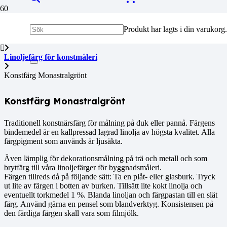
Produkt
har lagts i din varukorg.
Hem
Linoljefärg för konstmåleri
Konstfärg Monastralgrönt
Konstfärg Monastralgrönt
Traditionell konstnärsfärg för målning på duk eller pannå. Färgens
bindemedel är en kallpressad lagrad linolja av högsta kvalitet. Alla
färgpigment som används är ljusäkta.
Även lämplig för dekorationsmålning på trä och metall och som
brytfärg till våra linoljefärger för byggnadsmåleri.
Färgen tillreds då på följande sätt: Ta en plåt- eller glasburk. Tryck
ut lite av färgen i botten av burken. Tillsätt lite kokt linolja och
eventuellt torkmedel 1 %. Blanda linoljan och färgpastan till en slät
färg. Använd gärna en pensel som blandverktyg. Konsistensen på
den färdiga färgen skall vara som filmjölk.