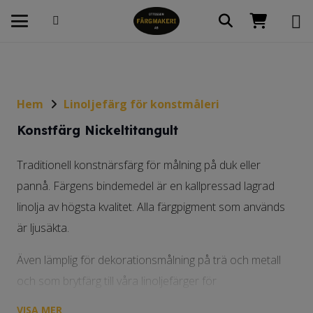
Hem
Linoljefärg för konstmåleri
Konstfärg Nickeltitangult
Traditionell konstnärsfärg för målning på duk eller
pannå. Färgens bindemedel är en kallpressad lagrad
linolja av högsta kvalitet. Alla färgpigment som används
är ljusäkta.
Även lämplig för dekorationsmålning på trä och metall
och som brytfärg till våra linoljefärger för
byggnadsmåleri.
VISA MER