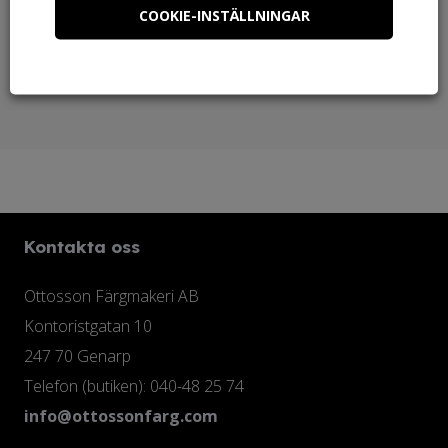
COOKIE-INSTÄLLNINGAR
Behöver du linoljesåpa?
Kontakta oss
Ottosson Färgmakeri AB
Kontoristgatan 10
247 70 Genarp
Telefon (butiken): 040-48 25 74
info@ottossonfarg.com