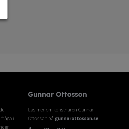
Gunnar Ottosson
 du
Läs mer om konstnären Gunnar
 fråga i
Ottosson på
gunnarottosson.se
änder