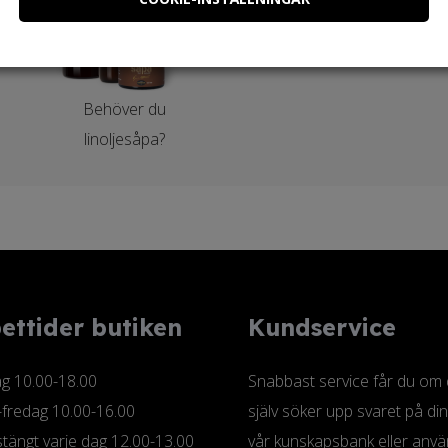
Behöver du
linoljesåpa?
ettider butiken
Kundservice
 10.00-18.00
Snabbast service får du om
-fredag 10.00-16.00
själv söker upp svaret på din
tängt varje dag 12.00-13.00
vår kunskapsbank eller anv