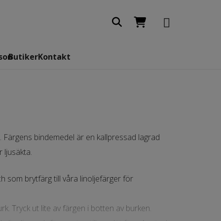
son
Butiker
Kontakt
å. Färgens bindemedel är en kallpressad lagrad
 ljusäkta.
som brytfärg till våra linoljefärger för
urk. Tryck ut lite av färgen i botten av burken.