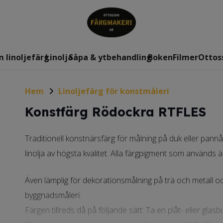
 linoljefärg
Linolja
Såpa & ytbehandling
Boken
Filmer
Ottos
Hem
Linoljefärg för konstmåleri
Konstfärg Rödockra RTFLES
Traditionell konstnärsfärg för målning på duk eller pann
linolja av högsta kvalitet. Alla färgpigment som används är
Även lämplig för dekorationsmålning på trä och metall och 
byggnadsmåleri.
Färgen tillreds då på följande sätt: Ta en plåt- eller glasb