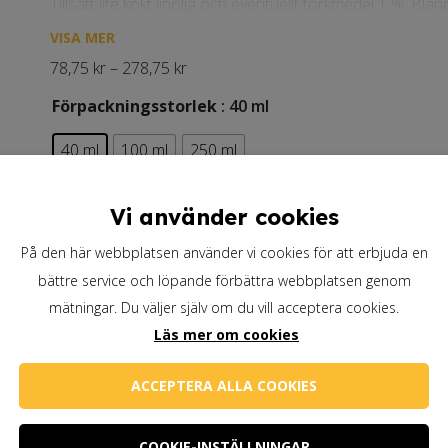
Tillsätt lite kokt linolja och eventuellt torkmedel 1 %. Blan
gärna en pensel som blandverktyg. Konsistensen på den fä
VISA MER
Prisintervall:
78,75
kr
–
278,75
kr
Färgprovet visar tre kulörer. Den mörkare motsvarar tub
78,75 kr
Förpackningsstorlek
: 40 ml
med Blandvitt Titan-Zink.
till
40 ml
100 ml
250 ml
278,75 kr
◘, Halvtäckande
78,75
kr
I lager
Vi använder cookies
Konstfärg
Lägg till i varukorg
På den här webbplatsen använder vi cookies för att erbjuda en
Rödockra
bättre service och löpande förbättra webbplatsen genom
Artikelnummer:
KOJ-2011-40
RTFLES
mätningar. Du väljer själv om du vill acceptera cookies.
mängd
Läs mer om cookies
ACCEPTERA ALLA COOKIES
COOKIE-INSTÄLLNINGAR