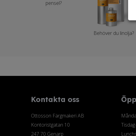
pensel?
Behöver du linolja?
Kontakta oss
Öpp
Ottosson Färgmakeri AB
Måndag
Kontoristgatan 10
Tisdag
247 70 Genarp
Lunchs