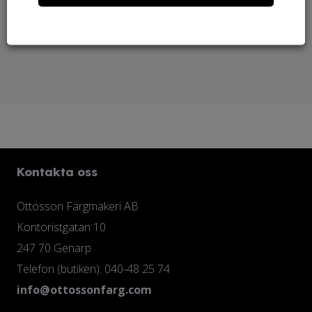
Behöver du linoljesåpa?
Kontakta oss
Ottosson Färgmakeri AB
Kontoristgatan 10
247 70 Genarp
Telefon (butiken): 040-48 25 74
info@ottossonfarg.com