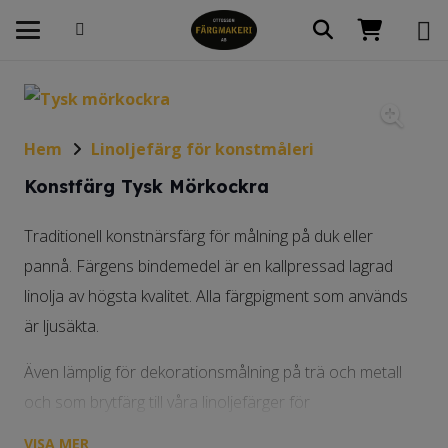
Hem
Linoljefärg för konstmåleri
Konstfärg Tysk Mörkockra
Traditionell konstnärsfärg för målning på duk eller
pannå. Färgens bindemedel är en kallpressad lagrad
linolja av högsta kvalitet. Alla färgpigment som används
är ljusäkta.
Även lämplig för dekorationsmålning på trä och metall
och som brytfärg till våra linoljefärger för
byggnadsmåleri.
VISA MER