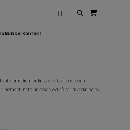
son
Butiker
Kontakt
a. I vattenmedium är krita mer täckande och
de pigment. Krita används också för tillverkning av