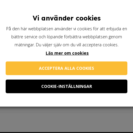
Förpackningsstorlek
1kg
Vi använder cookies
På den här webbplatsen använder vi cookies för att erbjuda en
Krita
Lägg till i varukorg
bättre service och löpande förbättra webbplatsen genom
mängd
mätningar. Du väljer själv om du vill acceptera cookies.
Artikelnummer:
krita
Läs mer om cookies
ACCEPTERA ALLA COOKIES
COOKIE-INSTÄLLNINGAR
Behöver du
linoljesåpa?