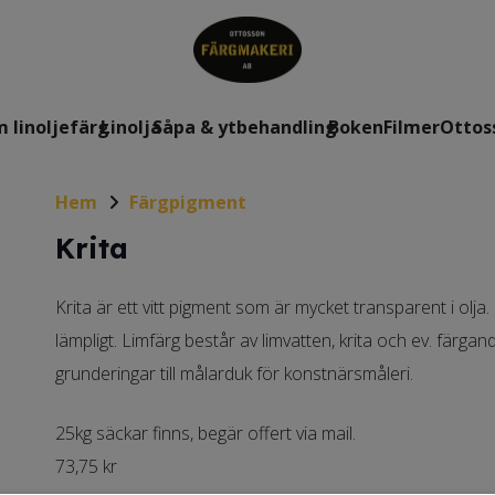
 linoljefärg
Linolja
Såpa & ytbehandling
Boken
Filmer
Ottos
Hem
Färgpigment
Krita
Krita är ett vitt pigment som är mycket transparent i olj
lämpligt. Limfärg består av limvatten, krita och ev. färgan
grunderingar till målarduk för konstnärsmåleri.
25kg säckar finns, begär offert via mail.
73,75
kr