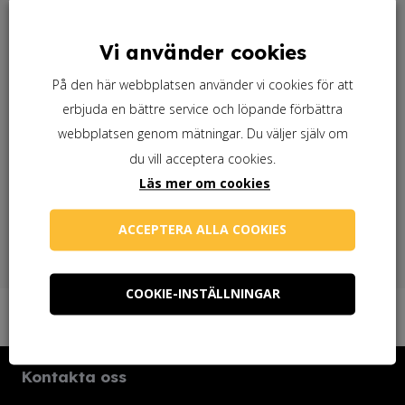
och ska endast göras i slutstrykningsfärgen.
Behöver du en pensel?
Produktblad linoljefärg
Vi använder cookies
På den här webbplatsen använder vi cookies för att
Arbetsanvisning Utomhus
erbjuda en bättre service och löpande förbättra
Behöver du linolja?
Arbetsbeskrivningar Inomhus
webbplatsen genom mätningar. Du väljer själv om
du vill acceptera cookies.
Läs mer om cookies
Behöver du linoljesåpa?
ACCEPTERA ALLA COOKIES
COOKIE-INSTÄLLNINGAR
Kontakta oss