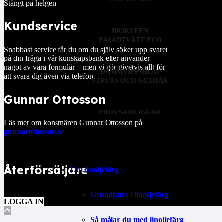
Stängt på helgen
Kundservice
BIOKLEEN
FASADTVÄTT ECO
Snabbast service får du om du själv söker upp svaret
på din fråga i vår kunskapsbank eller använder
något av våra formulär – men vi gör givetvis allt för
DAMMVIPPOR AV
att svara dig även via telefon.
STRUTS OCH GETHÅR
Gunnar Ottosson
PROVSAMLINGAR
Läs mer om konstnären Gunnar Ottosson på
gunnarottosson.se
Återförsäljare
Om linoljefärg
Grundkurs i linoljefärg
LOGGA IN
Så målar du med linoljefärg