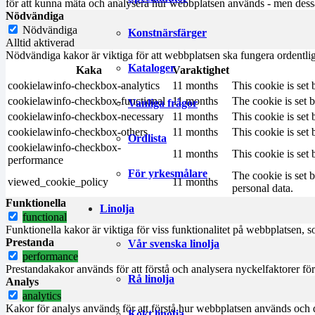
för att kunna mäta och analysera hur webbplatsen används - men dessa
Nödvändiga
Nödvändiga
Konstnärsfärger
Alltid aktiverad
Nödvändiga kakor är viktiga för att webbplatsen ska fungera ordentli
Kataloger
Kaka
Varaktighet
cookielawinfo-checkbox-analytics
11 months
This cookie is set
cookielawinfo-checkbox-functional
11 months
The cookie is set 
Vanliga frågor
cookielawinfo-checkbox-necessary
11 months
This cookie is set
cookielawinfo-checkbox-others
11 months
This cookie is set
Ordlista
cookielawinfo-checkbox-
11 months
This cookie is set
performance
För yrkesmålare
The cookie is set 
viewed_cookie_policy
11 months
personal data.
Funktionella
Linolja
functional
Funktionella kakor är viktiga för viss funktionalitet på webbplatsen, s
Prestanda
Vår svenska linolja
performance
Prestandakakor används för att förstå och analysera nyckelfaktorer fö
Rå linolja
Analys
analytics
Kakor för analys används för att förstå hur webbplatsen används och 
Kokt linolja