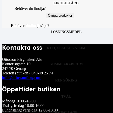
LINOLJEFÄRG
Behöver du linolja?
Övriga produkter
Behöver du linoljesåpa?
LÖSNINGSMEDEL
Kontakta oss
KITT, SPACKEL & LIM
Ottosson Färgmakeri AB
Kontoristgatan 10
GUMMI ARABICUM
247 70 Genarp
Telefon (butiken): 040-48 25 74
info@ottossonfarg.com
RENGÖRING
Öppettider butiken
TVÅL
Måndag 10.00-18.00
Tisdag-fredag 10.00-16.00
Lunchstängt varje dag 12.00-13.00
EMBALLAGE