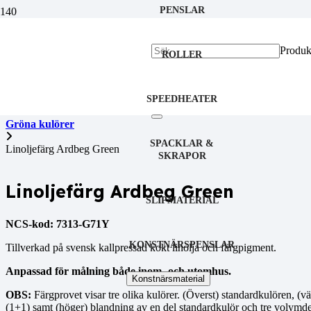
PENSLAR
Produk
ROLLER
Hem
Linoljefärg
SPEEDHEATER
Gröna kulörer
SPACKLAR &
Linoljefärg Ardbeg Green
SKRAPOR
Linoljefärg Ardbeg Green
SLIPMATERIAL
NCS-kod: 7313-G71Y
KONSTNÄRSPENSLAR
Tillverkad på svensk kallpressad kokt linolja och färgpigment.
Anpassad för målning både inom- och utomhus.
Konstnärsmaterial
OBS:
Färgprovet visar tre olika kulörer. (Överst) standardkulören, (v
(1+1) samt (höger) blandning av en del standardkulör och tre volymdela