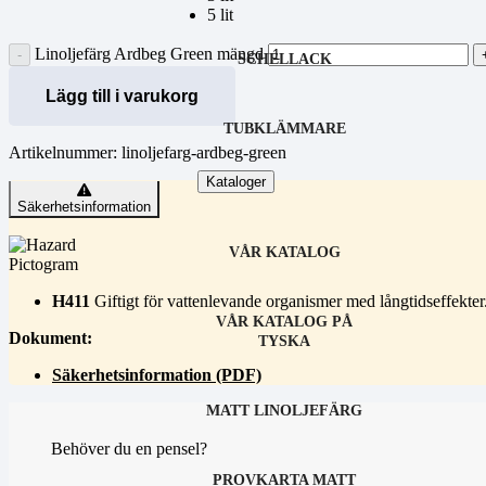
5 lit
Linoljefärg Ardbeg Green mängd
SCHELLACK
Lägg till i varukorg
TUBKLÄMMARE
Artikelnummer:
linoljefarg-ardbeg-green
Kataloger
Säkerhetsinformation
VÅR KATALOG
H411
Giftigt för vattenlevande organismer med långtidseffekter
VÅR KATALOG PÅ
Dokument:
TYSKA
Säkerhetsinformation (PDF)
MATT LINOLJEFÄRG
Behöver du en pensel?
PROVKARTA MATT