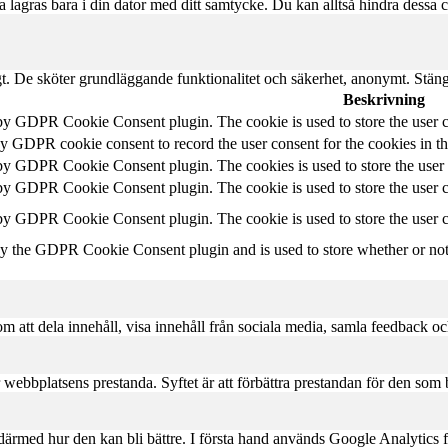
 lagras bara i din dator med ditt samtycke. Du kan alltså hindra dessa
gt. De sköter grundläggande funktionalitet och säkerhet, anonymt. Stän
Beskrivning
 by GDPR Cookie Consent plugin. The cookie is used to store the user c
by GDPR cookie consent to record the user consent for the cookies in t
 by GDPR Cookie Consent plugin. The cookies is used to store the user 
 by GDPR Cookie Consent plugin. The cookie is used to store the user co
 by GDPR Cookie Consent plugin. The cookie is used to store the user c
by the GDPR Cookie Consent plugin and is used to store whether or not u
om att dela innehåll, visa innehåll från sociala media, samla feedback oc
r webbplatsens prestanda. Syftet är att förbättra prestandan för den so
därmed hur den kan bli bättre. I första hand används Google Analytics 