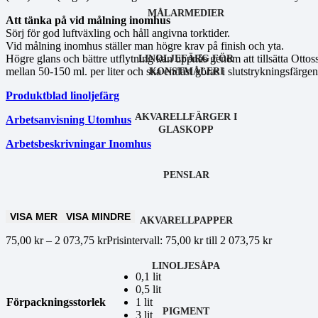
MÅLARMEDIER
Att tänka på vid målning inomhus
Sörj för god luftväxling och håll angivna torktider.
Vid målning inomhus ställer man högre krav på finish och yta.
Högre glans och bättre utflytning kan uppnås genom att tillsätta Ottoss
LINOLJEFÄRG FÖR
mellan 50-150 ml. per liter och ska endast göras i slutstrykningsfärgen
KONSTMÅLERI
Produktblad linoljefärg
AKVARELLFÄRGER I
Arbetsanvisning Utomhus
GLASKOPP
Arbetsbeskrivningar Inomhus
PENSLAR
VISA MER
VISA MINDRE
AKVARELLPAPPER
75,00
kr
–
2 073,75
kr
Prisintervall: 75,00 kr till 2 073,75 kr
LINOLJESÅPA
0,1 lit
0,5 lit
Förpackningsstorlek
1 lit
PIGMENT
3 lit