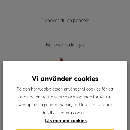
Linoljelack. Tillsatsen bör vara mellan 50-150 ml. per liter
och ska endast göras i slutstrykningsfärgen.
Behöver du en pensel?
Produktblad linoljefärg
Arbetsanvisning Utomhus
Behöver du linolja?
Arbetsbeskrivningar Inomhus
Vi använder cookies
På den här webbplatsen använder vi cookies för att
erbjuda en bättre service och löpande förbättra
webbplatsen genom mätningar. Du väljer själv om
du vill acceptera cookies.
Läs mer om cookies