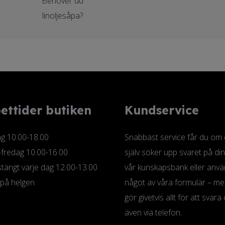
Behöver du
linoljesåpa?
ettider butiken
Kundservice
 10.00-18.00
Snabbast service får du om
-fredag 10.00-16.00
själv söker upp svaret på din
tängt varje dag 12.00-13.00
vår kunskapsbank eller anv
 på helgen
något av våra formulär – me
gör givetvis allt för att svara 
även via telefon.