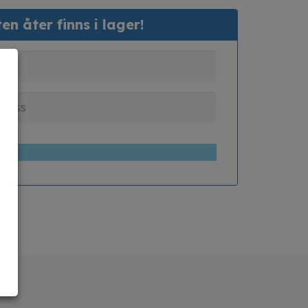
n åter finns i lager!