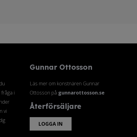
Gunnar Ottosson
 du
Läs mer om konstnären Gunnar
 fråga i
Ottosson på
gunnarottosson.se
änder
Återförsäljare
n vi
dig
LOGGA IN