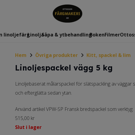
 linoljefärg
Linolja
Såpa & ytbehandling
Boken
Filmer
Ottos
Hem
Övriga produkter
Kitt, spackel & lim
Linoljespackel vägg 5 kg
Linoljebaserat målarspackel för slätspackling av väggar 
och efterglätta sedan ytan.
Använd artikel VPW-SP Fransk bredspackel som verktyg.
515,00
kr
Slut i lager