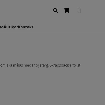
son
Butiker
Kontakt
som ska målas med linoljefärg. Skrapspackla först