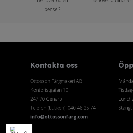
Behöver du en
Behöver du linolja?
pensel?
Kontakta oss
Öpp
Ottosson Färgmakeri AB
Måndag
Kontoristgatan 10
Tisdag
247 70 Genarp
Lunchs
Telefon (butiken): 040-48 25 74
Stängt
info@ottossonfarg.com