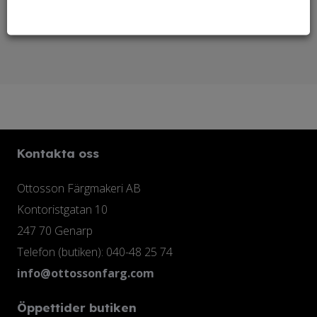
Behöver du linoljesåpa?
Kontakta oss
Ottosson Färgmakeri AB
Kontoristgatan 10
247 70 Genarp
Telefon (butiken): 040-48 25 74
info@ottossonfarg.com
Öppettider butiken