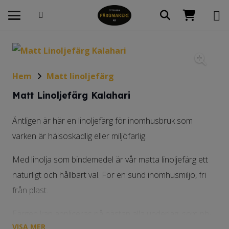
Hem
Matt linoljefärg
Matt Linoljefärg Kalahari
Äntligen är här en linoljefärg för inomhusbruk som
varken är hälsoskadlig eller miljöfarlig.
Med linolja som bindemedel är vår matta linoljefärg ett
naturligt och hållbart val. För en sund inomhusmiljö, fri
från plast.
Färgen kan appliceras på nästan alla underlag, som ph-
VISA MER