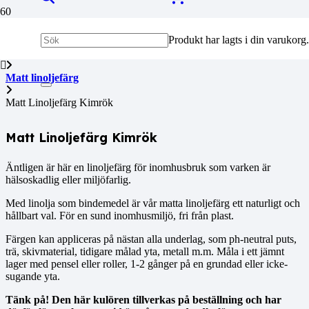
Produkt
har lagts i din varukorg.
Hem
Matt linoljefärg
Matt Linoljefärg Kimrök
Matt Linoljefärg Kimrök
Äntligen är här en linoljefärg för inomhusbruk som varken är
hälsoskadlig eller miljöfarlig.
Med linolja som bindemedel är vår matta linoljefärg ett naturligt och
hållbart val. För en sund inomhusmiljö, fri från plast.
Färgen kan appliceras på nästan alla underlag, som ph-neutral puts,
trä, skivmaterial, tidigare målad yta, metall m.m. Måla i ett jämnt
lager med pensel eller roller, 1-2 gånger på en grundad eller icke-
sugande yta.
Tänk på! Den här kulören tillverkas på beställning och har