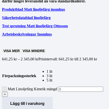
därför längre leveranstid än våra standardkulörer.
Produktblad Matt linoljefärg inomhus
Säkerhetsdatablad linoljefärg
Test sprutning Matt linoljefärg Ottosson
Arbetsbeskrivningar Inomhus
VISA MER
VISA MINDRE
641,25
kr
–
2 345,00
kr
Prisintervall: 641,25 kr till 2 345,00 kr
1 lit
Förpackningsstorlek
3 lit
5 lit
Matt Linoljefärg Kimrök mängd
Lägg till i varukorg