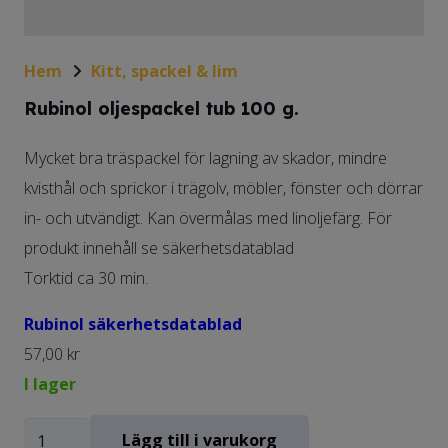
Hem
Kitt, spackel & lim
Rubinol oljespackel tub 100 g.
Mycket bra träspackel för lagning av skador, mindre
kvisthål och sprickor i trägolv, möbler, fönster och dörrar
in- och utvändigt. Kan övermålas med linoljefärg. För
produkt innehåll se säkerhetsdatablad
Torktid ca 30 min.
Rubinol säkerhetsdatablad
57,00
kr
I lager
Rubinol
Lägg till i varukorg