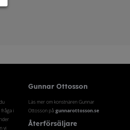
Gunnar Ottosson
 du
Läs mer om konstnären Gunnar
 fråga i
Ottosson på
gunnarottosson.se
änder
Återförsäljare
n vi