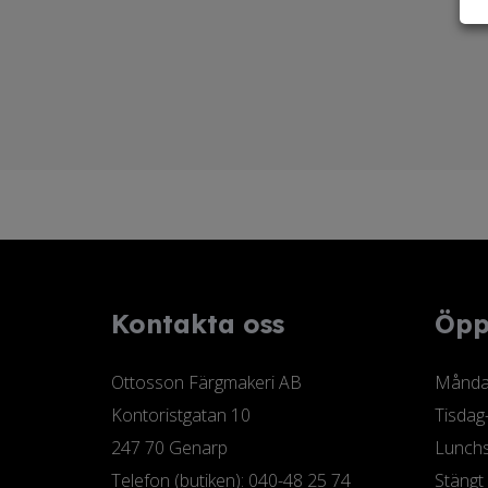
Kontakta oss
Öpp
Ottosson Färgmakeri AB
Måndag
Kontoristgatan 10
Tisdag
247 70 Genarp
Lunchs
Telefon (butiken): 040-48 25 74
Stängt