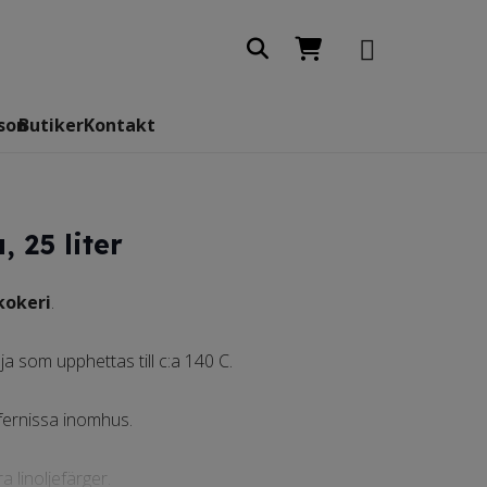
son
Butiker
Kontakt
, 25 liter
kokeri
.
ja som upphettas till c:a 140 C.
 fernissa inomhus.
 linoljefärger.