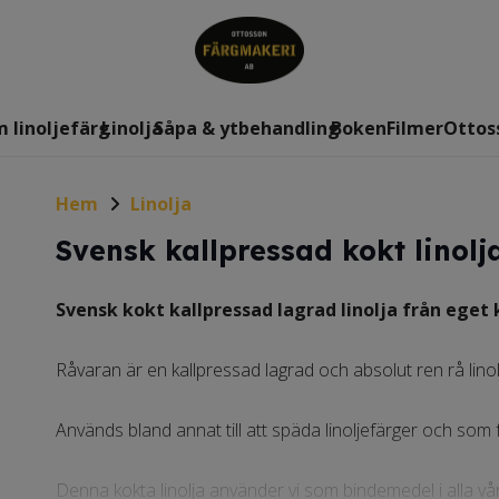
 linoljefärg
Linolja
Såpa & ytbehandling
Boken
Filmer
Ottos
Hem
Linolja
Svensk kallpressad kokt linolja
Svensk kokt kallpressad lagrad linolja från eget 
Råvaran är en kallpressad lagrad och absolut ren rå linol
Används bland annat till att späda linoljefärger och som
Denna kokta linolja använder vi som bindemedel i alla våra