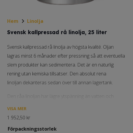
Hem
Linolja
Svensk kallpressad rå linolja, 25 liter
Svensk kallpressad rå linolja av högsta kvalité. Oljan
lagras minst 6 månader efter pressning så att eventuella
slem produkter kan sedimentera. Det är en naturlig
rening utan kemiska tillsatser. Den absolut rena
linoljan dekanteras sedan över till annan lagertank.
Den råa linoljan har lägre ytspänning än vatten och
tränger därför djupare in än vatten i alla former av
VISA MER
underlag. Denna förmåga gör den oöverträffad som
1 952,50
kr
skydd mot röta i trä. Förutom till oljning används rå linolja
Förpackningsstorlek
till spädning av linoljefärg utomhus. Den används också