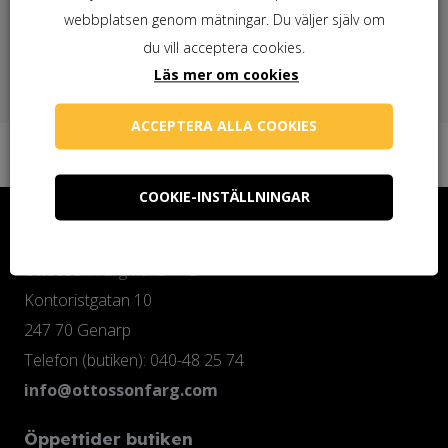
Behöver du linoljesåpa?
webbplatsen genom mätningar. Du väljer själv om
du vill acceptera cookies.
Läs mer om cookies
ACCEPTERA ALLA COOKIES
COOKIE-INSTÄLLNINGAR
Kontakta oss
Ottosson Färgmakeri AB
Kontoristgatan 10
247 70 Genarp
Telefon (butiken): 040-48 25 74
info@ottossonfarg.com
Öppettider butiken