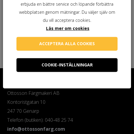
297,03
kr
erbjuda en bättre service och löpande förbättra
webbplatsen genom mätningar. Du väljer själv om
du vill acceptera cookies.
Gnesta Allpensel 35 mm
Läs mer om cookies
228,90
kr
ACCEPTERA ALLA COOKIES
COOKIE-INSTÄLLNINGAR
Kontakta oss
Ottosson Färgmakeri AB
Kontoristgatan 10
247 70 Genarp
Telefon (butiken): 040-48 25 74
info@ottossonfarg.com