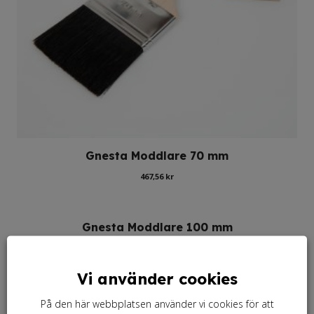
Gnesta Moddlare 70 mm
467,56
kr
Gnesta Moddlare 100 mm
545,50
kr
Vi använder cookies
Gnesta Allpensel 50 mm
På den här webbplatsen använder vi cookies för att