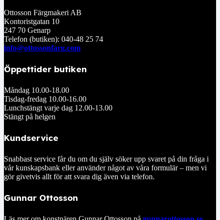
Ottosson Färgmakeri AB
Kontoristgatan 10
247 70 Genarp
Telefon (butiken): 040-48 25 74
info@ottossonfarg.com
Öppettider butiken
Måndag 10.00-18.00
Tisdag-fredag 10.00-16.00
Lunchstängt varje dag 12.00-13.00
Stängt på helgen
Kundservice
Snabbast service får du om du själv söker upp svaret på din fråga i
vår kunskapsbank eller använder något av våra formulär – men vi
gör givetvis allt för att svara dig även via telefon.
Gunnar Ottosson
Läs mer om konstnären Gunnar Ottosson på
gunnarottosson.se