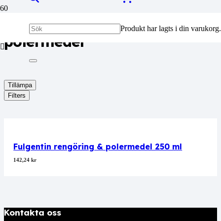
FULGENTIN rengöring &
Produkt
har lagts i din varukorg.
polermedel
Tillämpa
Filters
Fulgentin rengöring & polermedel 250 ml
142,24
kr
Kontakta oss