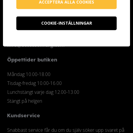
ACCEPTERA ALLA COOKIES
Ottosson Färgmakeri AB
Kontoristgatan 10
COOKIE-INSTÄLLNINGAR
247 70 Genarp
Telefon (butiken): 040-48 25 74
info@ottossonfarg.com
Öppettider butiken
Måndag 10.00-18.00
Tisdag-fredag 10.00-16.00
Lunchstängt varje dag 12.00-13.00
Stängt på helgen
Kundservice
Snabbast service får du om du själv söker upp svaret på