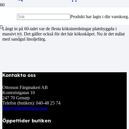
Sekelskiftes köksskåp
Produkt
har lagts i din varukorg.
Långt in på 60-talet var de flesta köksinredningar platsbyggda i
massivt trä. Det gäller också för det här köksskåpet. Nu är det målat
med sandgul linoljefärg.
Kontakta oss
Ottosson Färgmakeri AB
Kontoristgatan 10
247 70 Genarp
Telefon (butiken): 040-48 25 74
info@ottossonfarg.com
Öppettider butiken